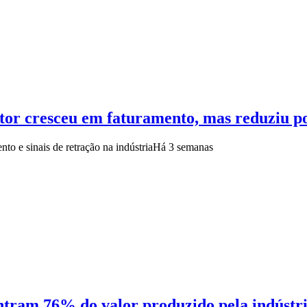
tor cresceu em faturamento, mas reduziu po
to e sinais de retração na indústria
Há 3 semanas
entram 76% do valor produzido pela indústr