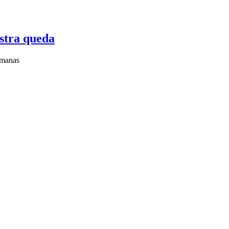
istra queda
emanas