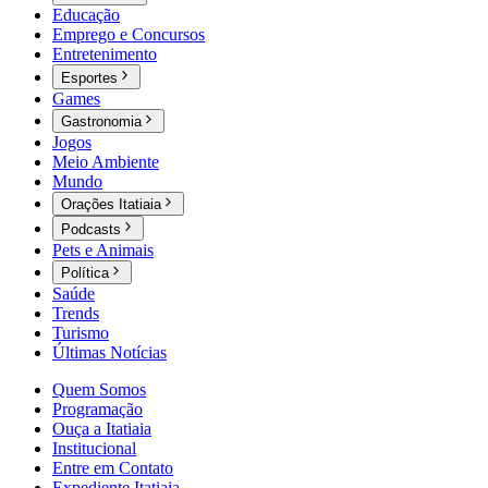
Educação
Emprego e Concursos
Entretenimento
Esportes
Games
Gastronomia
Jogos
Meio Ambiente
Mundo
Orações Itatiaia
Podcasts
Pets e Animais
Política
Saúde
Trends
Turismo
Últimas Notícias
Quem Somos
Programação
Ouça a Itatiaia
Institucional
Entre em Contato
Expediente Itatiaia