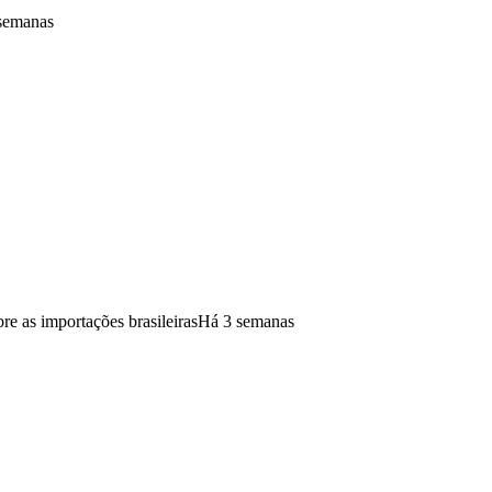
semanas
bre as importações brasileiras
Há 3 semanas