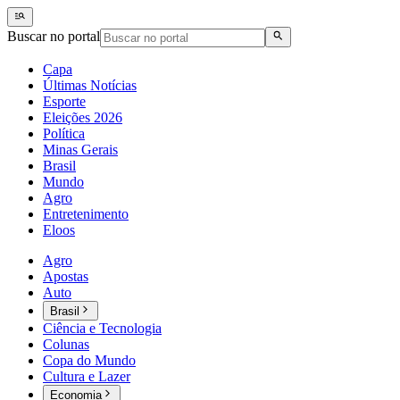
Buscar no portal
Capa
Últimas Notícias
Esporte
Eleições 2026
Política
Minas Gerais
Brasil
Mundo
Agro
Entretenimento
Eloos
Agro
Apostas
Auto
Brasil
Ciência e Tecnologia
Colunas
Copa do Mundo
Cultura e Lazer
Economia