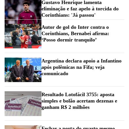
Gustavo Henrique lamenta
eliminação e faz apelo à torcida do
Corinthians: 'Já passou'
Autor de gol do Inter contra o
Corinthians, Bernabei afirma:
‘Posso dormir tranquilo’
Argentina declara apoio a Infantino
após polêmicas na Fifa; veja
comunicado
Resultado Lotofácil 3755: aposta
simples e bolão acertam dezenas e
ganham R$ 2 milhões
Fechar a porta do quarto mesmo