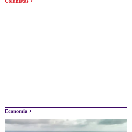
Colunistas
Valdir Barbosa
Edilene Lopes
Valdir
Sem
Barbosa:
Republicanos
tomate e
e PSD, ex-
batata entram
secretário de
na inflação
Zema será
dos alimentos
candidato
liderados
avulso ao
nacionalmente
Senado
por MG
Slide 1 de 0
Economia