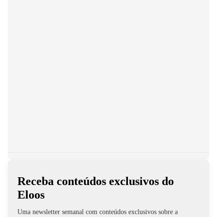
Economia
Econ
Maioria da indústria rejeita fim da escala
Esp
6x1 e prevê queda na produção
amp
Slide 1 de 0
Receba conteúdos exclusivos do
Eloos
Uma newsletter semanal com conteúdos exclusivos sobre a