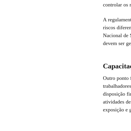
controlar os 
A regulament
riscos difere
Nacional de 
devem ser ger
Capacita
Outro ponto 
trabalhadore
disposição f
atividades d
exposição e g