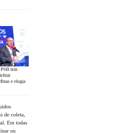
e PSB tem
efinir
inas e elogia
quidos
s de coleta,
nal. Em todas
inar ou