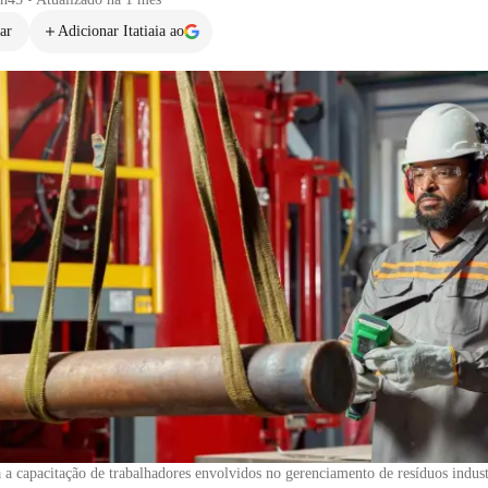
ar
Adicionar Itatiaia ao
a capacitação de trabalhadores envolvidos no gerenciamento de resíduos indust