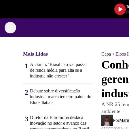
T
Ou
Mais Lidas
Capa
Eloos I
Conh
Alckmin: ‘Brasil não vai passar
1
de renda média para alta se a
geren
indústria não crescer’
indus
Debate sobre diversificação
2
industrial marca terceiro painel do
Eloos Itatiaia
A NR 25 tem 
ambiente
Diretor da Eurofarma destaca
3
Por
Mari
inovação no setor e avanço das
canetas emagrecedoras no Brasil
07/07/2026 às 1