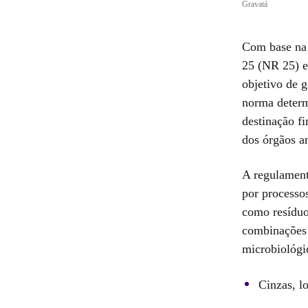
Gravatá
Com base na 
25 (NR 25) e
objetivo de g
norma determ
destinação f
dos órgãos a
A regulament
por processo
como resíduo
combinações 
microbiológi
Cinzas, lo