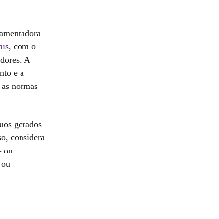
lamentadora
ais
, com o
adores. A
nto e a
m as normas
duos gerados
so, considera
— ou
 ou