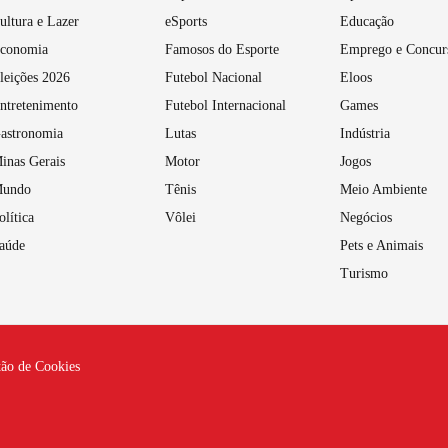
ultura e Lazer
eSports
Educação
conomia
Famosos do Esporte
Emprego e Concur
leições 2026
Futebol Nacional
Eloos
ntretenimento
Futebol Internacional
Games
astronomia
Lutas
Indústria
inas Gerais
Motor
Jogos
undo
Tênis
Meio Ambiente
olítica
Vôlei
Negócios
aúde
Pets e Animais
Turismo
tão de Cookies