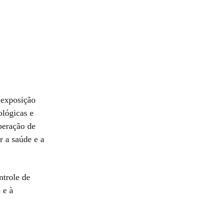
 exposição
ológicas e
beração de
 a saúde e a
ntrole de
 e à