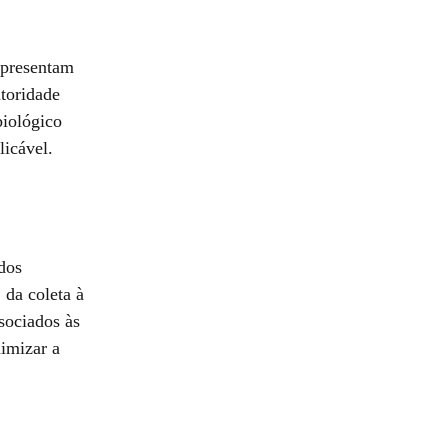
apresentam
utoridade
iológico
licável.
dos
 da coleta à
sociados às
imizar a