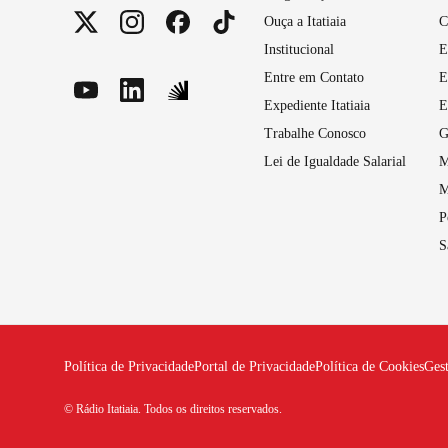
Ouça a Itatiaia
C
Institucional
E
Entre em Contato
E
Expediente Itatiaia
E
Trabalhe Conosco
G
Lei de Igualdade Salarial
M
M
P
S
Política de Privacidade
Portal de Privacidade
Política de Cookies
Ges
© Rádio Itatiaia. Todos os direitos reservados.