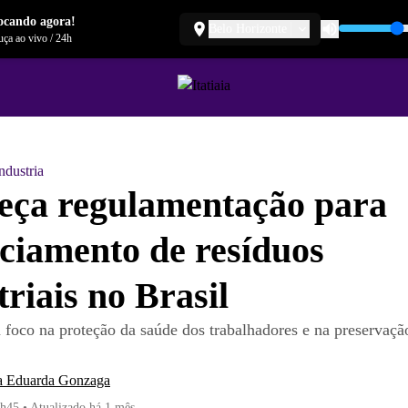
ocando agora!
Belo Horizonte
ça ao vivo
/
24h
ndustria
eça regulamentação para
ciamento de resíduos
triais no Brasil
foco na proteção da saúde dos trabalhadores e na preservaç
a Eduarda Gonzaga
1h45
•
Atualizado
há 1 mês