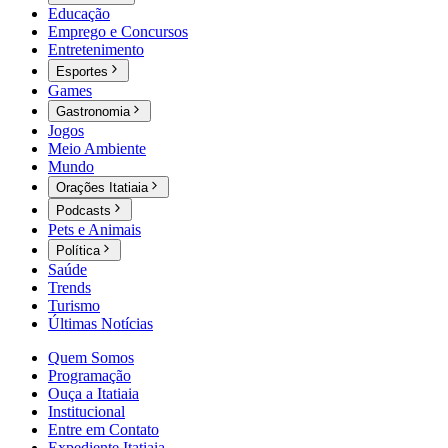
Educação
Emprego e Concursos
Entretenimento
Esportes
Games
Gastronomia
Jogos
Meio Ambiente
Mundo
Orações Itatiaia
Podcasts
Pets e Animais
Política
Saúde
Trends
Turismo
Últimas Notícias
Quem Somos
Programação
Ouça a Itatiaia
Institucional
Entre em Contato
Expediente Itatiaia