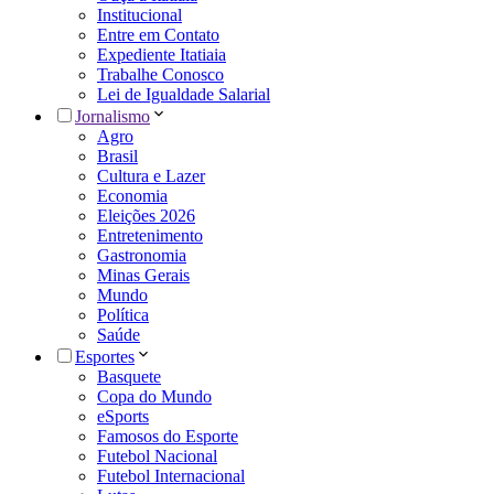
Institucional
Entre em Contato
Expediente Itatiaia
Trabalhe Conosco
Lei de Igualdade Salarial
Jornalismo
Agro
Brasil
Cultura e Lazer
Economia
Eleições 2026
Entretenimento
Gastronomia
Minas Gerais
Mundo
Política
Saúde
Esportes
Basquete
Copa do Mundo
eSports
Famosos do Esporte
Futebol Nacional
Futebol Internacional