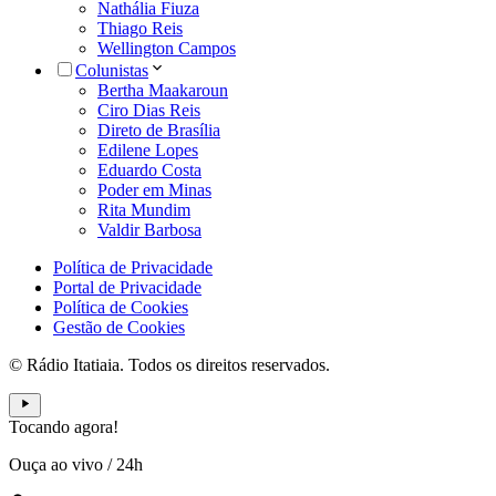
Nathália Fiuza
Thiago Reis
Wellington Campos
Colunistas
Bertha Maakaroun
Ciro Dias Reis
Direto de Brasília
Edilene Lopes
Eduardo Costa
Poder em Minas
Rita Mundim
Valdir Barbosa
Política de Privacidade
Portal de Privacidade
Política de Cookies
Gestão de Cookies
© Rádio Itatiaia. Todos os direitos reservados.
Tocando agora!
Ouça ao vivo
/
24h