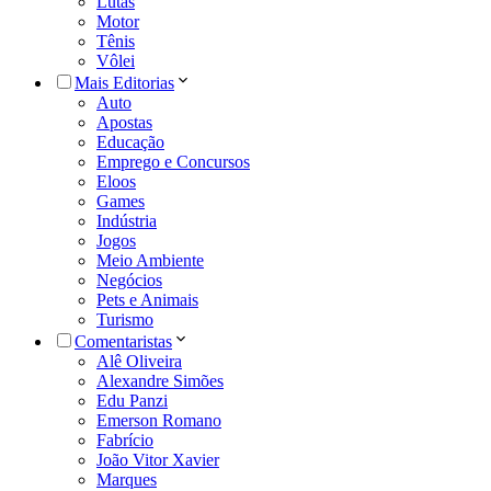
Lutas
Motor
Tênis
Vôlei
Mais Editorias
Auto
Apostas
Educação
Emprego e Concursos
Eloos
Games
Indústria
Jogos
Meio Ambiente
Negócios
Pets e Animais
Turismo
Comentaristas
Alê Oliveira
Alexandre Simões
Edu Panzi
Emerson Romano
Fabrício
João Vitor Xavier
Marques