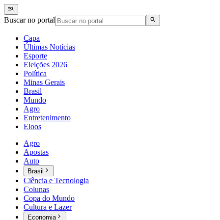
Buscar no portal
Capa
Últimas Notícias
Esporte
Eleições 2026
Política
Minas Gerais
Brasil
Mundo
Agro
Entretenimento
Eloos
Agro
Apostas
Auto
Brasil
Ciência e Tecnologia
Colunas
Copa do Mundo
Cultura e Lazer
Economia