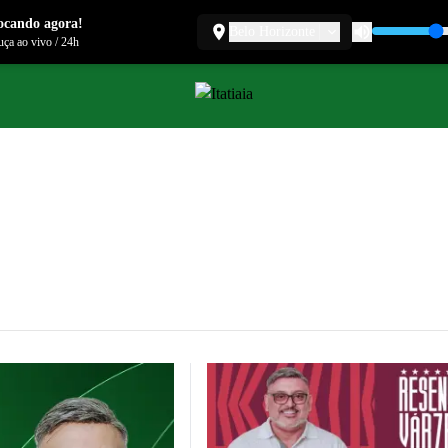
ocando agora!
Belo Horizonte
ça ao vivo
/
24h