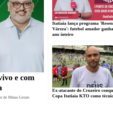
Itatiaia lança programa 'Rese
Várzea': futebol amador ganha
ano inteiro
vivo e com
a
Ex-atacante do Cruzeiro conqu
Copa Itatiaia KTO como técni
or de Minas Gerais