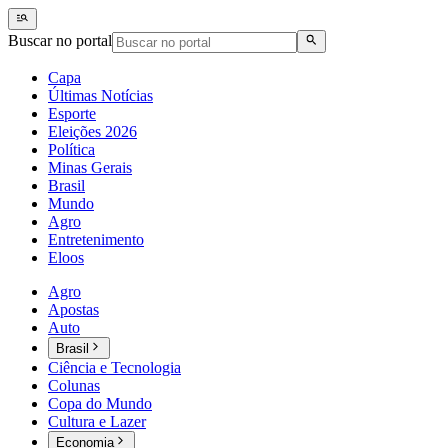
Buscar no portal
Capa
Últimas Notícias
Esporte
Eleições 2026
Política
Minas Gerais
Brasil
Mundo
Agro
Entretenimento
Eloos
Agro
Apostas
Auto
Brasil
Ciência e Tecnologia
Colunas
Copa do Mundo
Cultura e Lazer
Economia