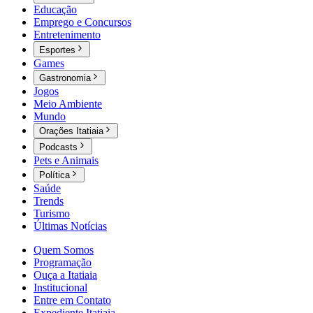
Educação
Emprego e Concursos
Entretenimento
Esportes
Games
Gastronomia
Jogos
Meio Ambiente
Mundo
Orações Itatiaia
Podcasts
Pets e Animais
Política
Saúde
Trends
Turismo
Últimas Notícias
Quem Somos
Programação
Ouça a Itatiaia
Institucional
Entre em Contato
Expediente Itatiaia