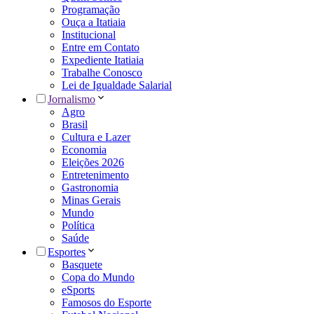
Programação
Ouça a Itatiaia
Institucional
Entre em Contato
Expediente Itatiaia
Trabalhe Conosco
Lei de Igualdade Salarial
Jornalismo
Agro
Brasil
Cultura e Lazer
Economia
Eleições 2026
Entretenimento
Gastronomia
Minas Gerais
Mundo
Política
Saúde
Esportes
Basquete
Copa do Mundo
eSports
Famosos do Esporte