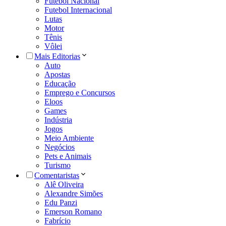
Futebol Nacional
Futebol Internacional
Lutas
Motor
Tênis
Vôlei
Mais Editorias
Auto
Apostas
Educação
Emprego e Concursos
Eloos
Games
Indústria
Jogos
Meio Ambiente
Negócios
Pets e Animais
Turismo
Comentaristas
Alê Oliveira
Alexandre Simões
Edu Panzi
Emerson Romano
Fabrício