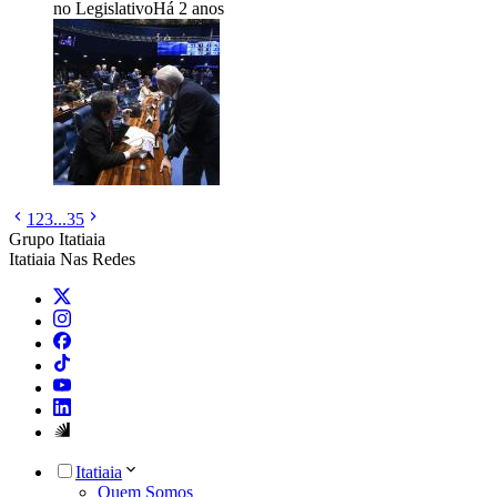
no Legislativo
Há 2 anos
1
2
3
...
35
Grupo Itatiaia
Itatiaia Nas Redes
Itatiaia
Quem Somos