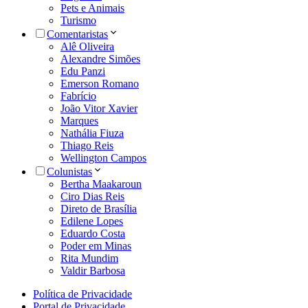
Pets e Animais
Turismo
Comentaristas
Alê Oliveira
Alexandre Simões
Edu Panzi
Emerson Romano
Fabrício
João Vitor Xavier
Marques
Nathália Fiuza
Thiago Reis
Wellington Campos
Colunistas
Bertha Maakaroun
Ciro Dias Reis
Direto de Brasília
Edilene Lopes
Eduardo Costa
Poder em Minas
Rita Mundim
Valdir Barbosa
Política de Privacidade
Portal de Privacidade