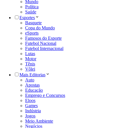
Mundo
Política
Saúde
Esportes
Basquete
Copa do Mundo
eSports
Famosos do Esporte
Futebol Nacional
Futebol Internacional
Lutas
Motor
Tênis
Vôlei
Mais Editorias
Auto
Apostas
Educação
Emprego e Concursos
Eloos
Games
Indústria
Jogos
Meio Ambiente
Negócios