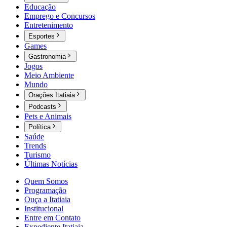
Educação
Emprego e Concursos
Entretenimento
Esportes
Games
Gastronomia
Jogos
Meio Ambiente
Mundo
Orações Itatiaia
Podcasts
Pets e Animais
Política
Saúde
Trends
Turismo
Últimas Notícias
Quem Somos
Programação
Ouça a Itatiaia
Institucional
Entre em Contato
Expediente Itatiaia