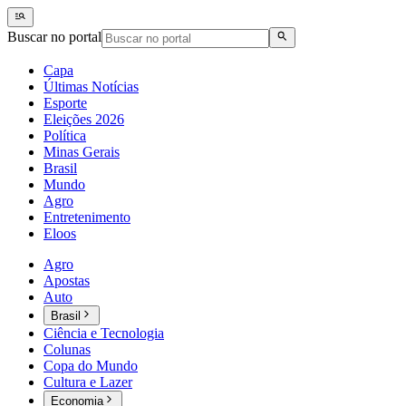
Buscar no portal
Capa
Últimas Notícias
Esporte
Eleições 2026
Política
Minas Gerais
Brasil
Mundo
Agro
Entretenimento
Eloos
Agro
Apostas
Auto
Brasil
Ciência e Tecnologia
Colunas
Copa do Mundo
Cultura e Lazer
Economia