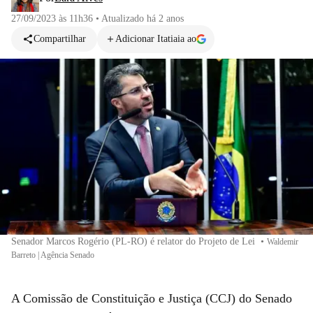
27/09/2023 às 11h36
•
Atualizado
há 2 anos
Compartilhar
Adicionar Itatiaia ao
Senador Marcos Rogério (PL-RO) é relator do Projeto de Lei
•
Waldemir
Barreto | Agência Senado
A Comissão de Constituição e Justiça (CCJ) do Senado