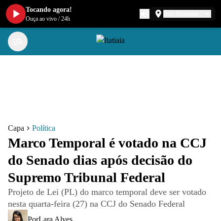
Tocando agora!
Belo Horizonte
Ouça ao vivo
/
24h
Capa
Política
Marco Temporal é votado na CCJ
do Senado dias após decisão do
Supremo Tribunal Federal
Projeto de Lei (PL) do marco temporal deve ser votado
nesta quarta-feira (27) na CCJ do Senado Federal
Por
Lara Alves