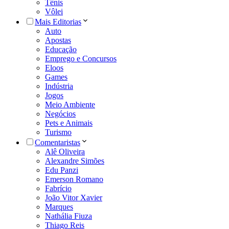
Tênis
Vôlei
Mais Editorias
Auto
Apostas
Educação
Emprego e Concursos
Eloos
Games
Indústria
Jogos
Meio Ambiente
Negócios
Pets e Animais
Turismo
Comentaristas
Alê Oliveira
Alexandre Simões
Edu Panzi
Emerson Romano
Fabrício
João Vitor Xavier
Marques
Nathália Fiuza
Thiago Reis