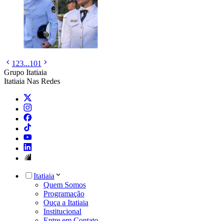
1
2
3
...
101
Grupo Itatiaia
Itatiaia Nas Redes
Itatiaia
Quem Somos
Programação
Ouça a Itatiaia
Institucional
Entre em Contato