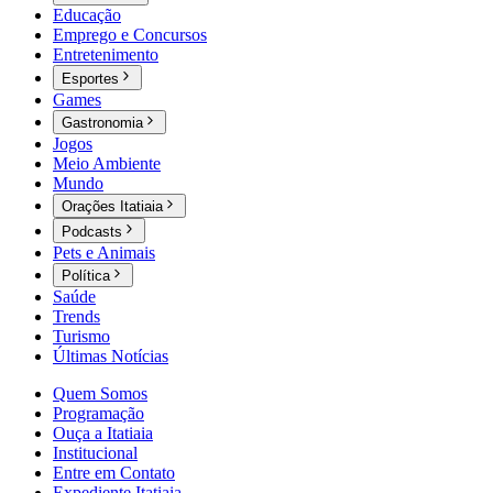
Educação
Emprego e Concursos
Entretenimento
Esportes
Games
Gastronomia
Jogos
Meio Ambiente
Mundo
Orações Itatiaia
Podcasts
Pets e Animais
Política
Saúde
Trends
Turismo
Últimas Notícias
Quem Somos
Programação
Ouça a Itatiaia
Institucional
Entre em Contato
Expediente Itatiaia