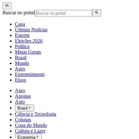
Buscar no portal
Capa
Últimas Notícias
Esporte
Eleições 2026
Política
Minas Gerais
Brasil
Mundo
Agro
Entretenimento
Eloos
Agro
Apostas
Auto
Brasil
Ciência e Tecnologia
Colunas
Copa do Mundo
Cultura e Lazer
Economia