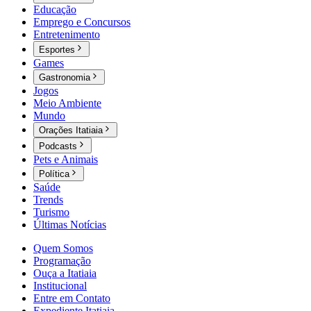
Educação
Emprego e Concursos
Entretenimento
Esportes
Games
Gastronomia
Jogos
Meio Ambiente
Mundo
Orações Itatiaia
Podcasts
Pets e Animais
Política
Saúde
Trends
Turismo
Últimas Notícias
Quem Somos
Programação
Ouça a Itatiaia
Institucional
Entre em Contato
Expediente Itatiaia