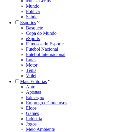
Minas Gerais
Mundo
Política
Saúde
Esportes
Basquete
Copa do Mundo
eSports
Famosos do Esporte
Futebol Nacional
Futebol Internacional
Lutas
Motor
Tênis
Vôlei
Mais Editorias
Auto
Apostas
Educação
Emprego e Concursos
Eloos
Games
Indústria
Jogos
Meio Ambiente