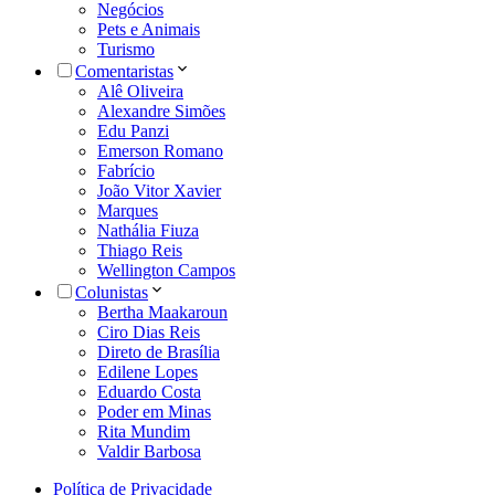
Negócios
Pets e Animais
Turismo
Comentaristas
Alê Oliveira
Alexandre Simões
Edu Panzi
Emerson Romano
Fabrício
João Vitor Xavier
Marques
Nathália Fiuza
Thiago Reis
Wellington Campos
Colunistas
Bertha Maakaroun
Ciro Dias Reis
Direto de Brasília
Edilene Lopes
Eduardo Costa
Poder em Minas
Rita Mundim
Valdir Barbosa
Política de Privacidade