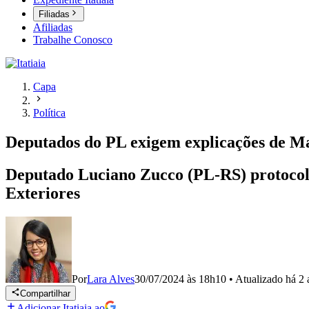
Filiadas
Afiliadas
Trabalhe Conosco
Capa
Política
Deputados do PL exigem explicações de Mau
Deputado Luciano Zucco (PL-RS) protocolou
Exteriores
Por
Lara Alves
30/07/2024 às 18h10
•
Atualizado
há 2 
Compartilhar
Adicionar Itatiaia ao