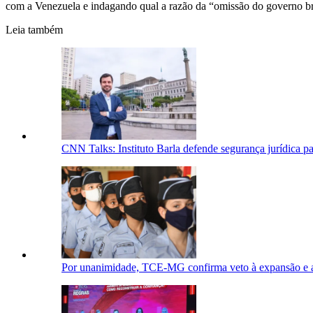
com a Venezuela e indagando qual a razão da “omissão do governo bra
Leia também
CNN Talks: Instituto Barla defende segurança jurídica pa
Por unanimidade, TCE-MG confirma veto à expansão e ao