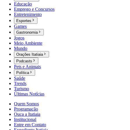
Educação
Emprego e Concursos
Entretenimento
Esportes
Games
Gastronomia
Jogos
Meio Ambiente
Mundo
Orações Itatiaia
Podcasts
Pets e Animais
Política
Saúde
Trends
Turismo
Últimas Notícias
Quem Somos
Programação
Ouça a Itatiaia
Institucional
Entre em Contato
Expediente Itatiaia