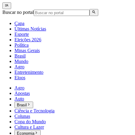
Buscar no portal
Capa
Últimas Notícias
Esporte
Eleições 2026
Política
Minas Gerais
Brasil
Mundo
Agro
Entretenimento
Eloos
Agro
Apostas
Auto
Brasil
Ciência e Tecnologia
Colunas
Copa do Mundo
Cultura e Lazer
Economia