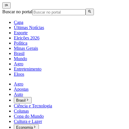
Buscar no portal
Capa
Últimas Notícias
Esporte
Eleições 2026
Política
Minas Gerais
Brasil
Mundo
Agro
Entretenimento
Eloos
Agro
Apostas
Auto
Brasil
Ciência e Tecnologia
Colunas
Copa do Mundo
Cultura e Lazer
Economia