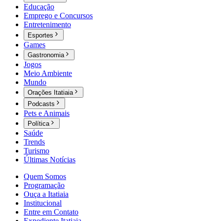
Educação
Emprego e Concursos
Entretenimento
Esportes
Games
Gastronomia
Jogos
Meio Ambiente
Mundo
Orações Itatiaia
Podcasts
Pets e Animais
Política
Saúde
Trends
Turismo
Últimas Notícias
Quem Somos
Programação
Ouça a Itatiaia
Institucional
Entre em Contato
Expediente Itatiaia