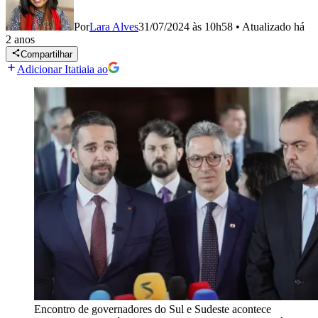
Por
Lara Alves
31/07/2024 às 10h58
•
Atualizado
há
2 anos
Compartilhar
Adicionar Itatiaia ao
Encontro de governadores do Sul e Sudeste acontece