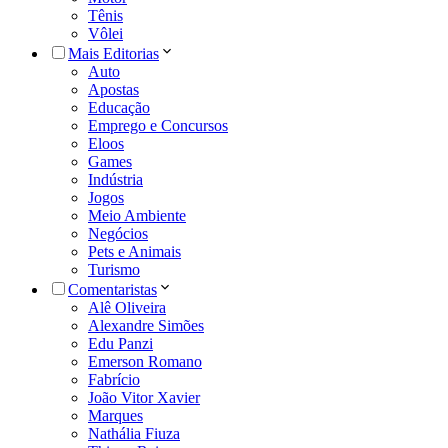
Tênis
Vôlei
Mais Editorias
Auto
Apostas
Educação
Emprego e Concursos
Eloos
Games
Indústria
Jogos
Meio Ambiente
Negócios
Pets e Animais
Turismo
Comentaristas
Alê Oliveira
Alexandre Simões
Edu Panzi
Emerson Romano
Fabrício
João Vitor Xavier
Marques
Nathália Fiuza