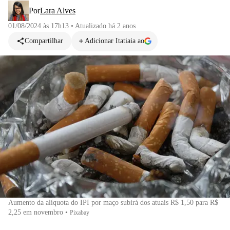
Por
Lara Alves
01/08/2024 às 17h13
•
Atualizado
há 2 anos
Compartilhar
Adicionar Itatiaia ao
Aumento da alíquota do IPI por maço subirá dos atuais R$ 1,50 para R$
2,25 em novembro
•
Pixabay