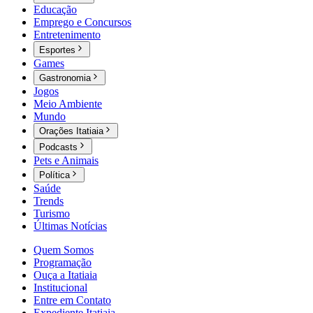
Educação
Emprego e Concursos
Entretenimento
Esportes
Games
Gastronomia
Jogos
Meio Ambiente
Mundo
Orações Itatiaia
Podcasts
Pets e Animais
Política
Saúde
Trends
Turismo
Últimas Notícias
Quem Somos
Programação
Ouça a Itatiaia
Institucional
Entre em Contato
Expediente Itatiaia