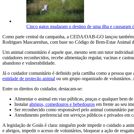
Cinco gatos mudaram o destino de uma ilha e causaram d
Como parte central da campanha, a CEDA/OAB-GO lançou também a Ca
Rodrigues Mascarenhas, com base no Código de Bem-Estar Animal do
Um animal comunitário é aquele que, mesmo sem um tutor individual d
cuidadores reconhecidos, recebe alimentação regular, vacinas e cast
abandono e vulnerabilidade.
Já o cuidador comunitário é definido pela cartilha como a pessoa qu
entidade de proteção animal
ou um grupo organizado de voluntários. A
Entre os direitos do cuidador, destacam-se:
Alimentar o animal em vias públicas, praças e qualquer bem de
Instalar
abrigos, comedouros e bebedouros
em frente ao seu imó
Ser reconhecido como responsável pelo animal comunitário para 
Atendimento preferencial em serviços públicos e privados em 
A legislação de Goiás é clara: ninguém pode impedir o cuidado a anim
e abrigos, impedir o acesso de voluntários, bloquear a ação de resgat