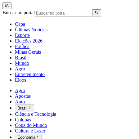
Buscar no portal
Capa
Últimas Notícias
Esporte
Eleições 2026
Política
Minas Gerais
Brasil
Mundo
Agro
Entretenimento
Eloos
Agro
Apostas
Auto
Brasil
Ciência e Tecnologia
Colunas
Copa do Mundo
Cultura e Lazer
Economia