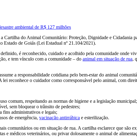
esastre ambiental de R$ 127 milhões
rtilha do Animal Comunitário: Proteção, Dignidade e Cidadania par
 Estado de Goiás (Lei Estadual nº 21.104/2021).
efinido, é reconhecido, cuidado e acolhido pela comunidade onde vive.
ração, e tem vínculo com a comunidade – do
animal em situação de rua
, 
e assume a responsabilidade cotidiana pelo bem-estar do animal comuni
 lei reconhece o cuidador como corresponsável pelo animal, com direit
 uso comum, respeitando as normas de higiene e a legislação municipal;
vel, sem bloquear o trânsito de pedestres;
fins administrativos e legais;
casos de emergência,
vacinação antirrábica
e esterilização.
ais comunitários ou em situação de rua. A cartilha esclarece que são 
istas e médicos veterinários, ou privar dolosamente o animal de alimen