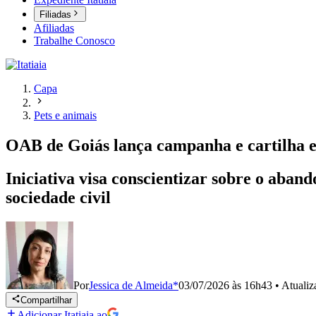
Filiadas
Afiliadas
Trabalhe Conosco
Capa
Pets e animais
OAB de Goiás lança campanha e cartilha e
Iniciativa visa conscientizar sobre o aband
sociedade civil
Por
Jessica de Almeida*
03/07/2026 às 16h43
•
Atuali
Compartilhar
Adicionar Itatiaia ao