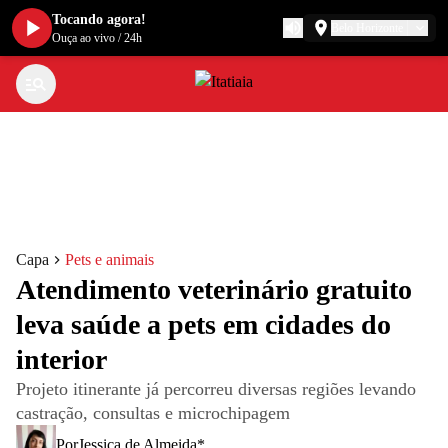
Tocando agora!
Belo Horizonte
Ouça ao vivo
/
24h
Capa
Pets e animais
Atendimento veterinário gratuito
leva saúde a pets em cidades do
interior
Projeto itinerante já percorreu diversas regiões levando
castração, consultas e microchipagem
Por
Jessica de Almeida*