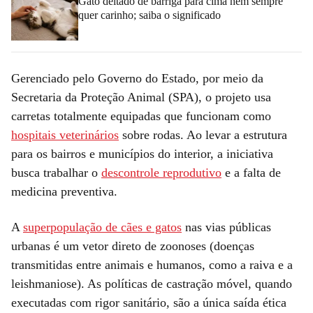
Gato deitado de barriga para cima nem sempre
quer carinho; saiba o significado
Gerenciado pelo Governo do Estado, por meio da
Secretaria da Proteção Animal (SPA), o projeto usa
carretas totalmente equipadas que funcionam como
hospitais veterinários
sobre rodas. Ao levar a estrutura
para os bairros e municípios do interior, a iniciativa
busca trabalhar o
descontrole reprodutivo
e a falta de
medicina preventiva.
A
superpopulação de cães e gatos
nas vias públicas
urbanas é um vetor direto de zoonoses (doenças
transmitidas entre animais e humanos, como a raiva e a
leishmaniose). As políticas de castração móvel, quando
executadas com rigor sanitário, são a única saída ética