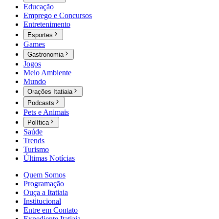
Educação
Emprego e Concursos
Entretenimento
Esportes
Games
Gastronomia
Jogos
Meio Ambiente
Mundo
Orações Itatiaia
Podcasts
Pets e Animais
Política
Saúde
Trends
Turismo
Últimas Notícias
Quem Somos
Programação
Ouça a Itatiaia
Institucional
Entre em Contato
Expediente Itatiaia