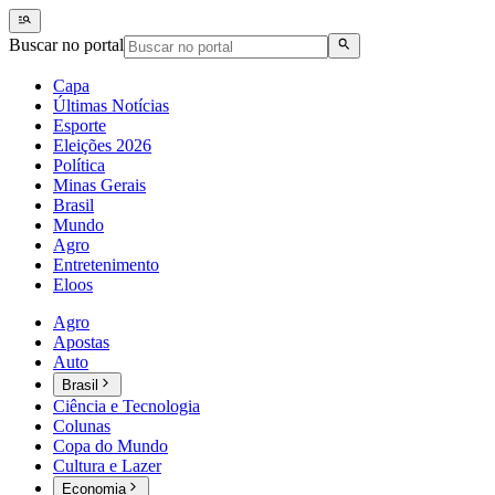
Buscar no portal
Capa
Últimas Notícias
Esporte
Eleições 2026
Política
Minas Gerais
Brasil
Mundo
Agro
Entretenimento
Eloos
Agro
Apostas
Auto
Brasil
Ciência e Tecnologia
Colunas
Copa do Mundo
Cultura e Lazer
Economia