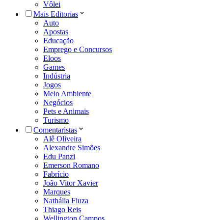
Vôlei
Mais Editorias
Auto
Apostas
Educação
Emprego e Concursos
Eloos
Games
Indústria
Jogos
Meio Ambiente
Negócios
Pets e Animais
Turismo
Comentaristas
Alê Oliveira
Alexandre Simões
Edu Panzi
Emerson Romano
Fabrício
João Vitor Xavier
Marques
Nathália Fiuza
Thiago Reis
Wellington Campos