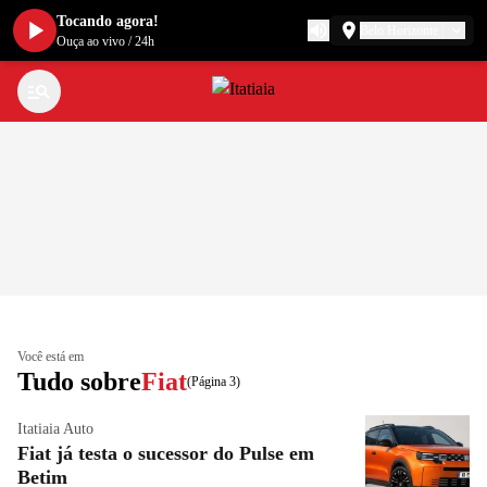
Tocando agora!
Belo Horizonte
Ouça ao vivo
/
24h
Você está em
Tudo sobre
Fiat
(Página 3)
Itatiaia Auto
Fiat já testa o sucessor do Pulse em
Betim