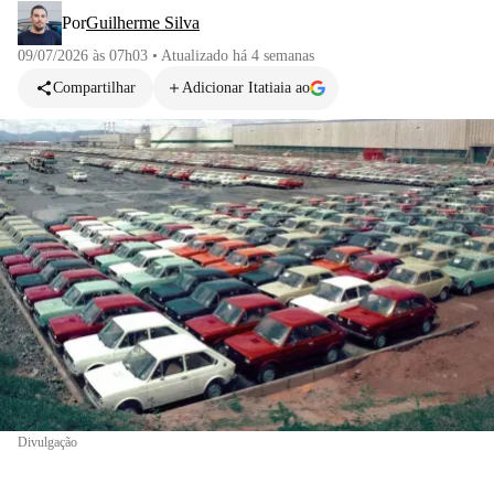
Por
Guilherme Silva
09/07/2026 às 07h03
•
Atualizado
há 4 semanas
Compartilhar
Adicionar Itatiaia ao
Divulgação