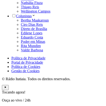
Nathália Fiuza
Thiago Reis
Wellington Campos
Colunistas
Bertha Maakaroun
Ciro Dias Reis
Direto de Brasília
Edilene Lopes
Eduardo Costa
Poder em Minas
Rita Mundim
Valdir Barbosa
Política de Privacidade
Portal de Privacidade
Política de Cookies
Gestão de Cookies
© Rádio Itatiaia. Todos os direitos reservados.
Tocando agora!
Ouça ao vivo
/
24h