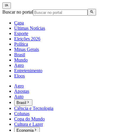
Buscar no portal
Capa
Últimas Notícias
Esporte
Eleições 2026
Política
Minas Gerais
Brasil
Mundo
Agro
Entretenimento
Eloos
Agro
Apostas
Auto
Brasil
Ciência e Tecnologia
Colunas
Copa do Mundo
Cultura e Lazer
Economia