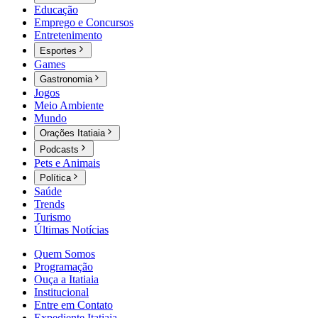
Educação
Emprego e Concursos
Entretenimento
Esportes
Games
Gastronomia
Jogos
Meio Ambiente
Mundo
Orações Itatiaia
Podcasts
Pets e Animais
Política
Saúde
Trends
Turismo
Últimas Notícias
Quem Somos
Programação
Ouça a Itatiaia
Institucional
Entre em Contato
Expediente Itatiaia