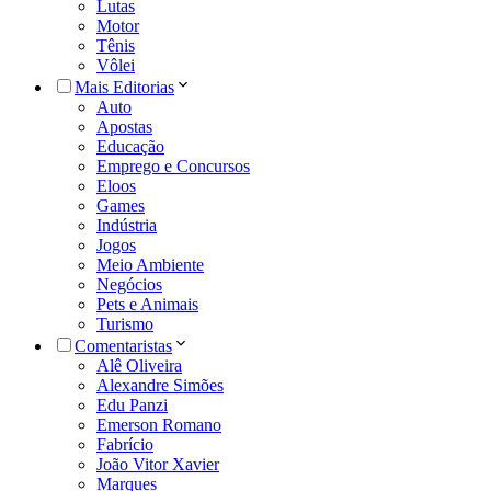
Lutas
Motor
Tênis
Vôlei
Mais Editorias
Auto
Apostas
Educação
Emprego e Concursos
Eloos
Games
Indústria
Jogos
Meio Ambiente
Negócios
Pets e Animais
Turismo
Comentaristas
Alê Oliveira
Alexandre Simões
Edu Panzi
Emerson Romano
Fabrício
João Vitor Xavier
Marques