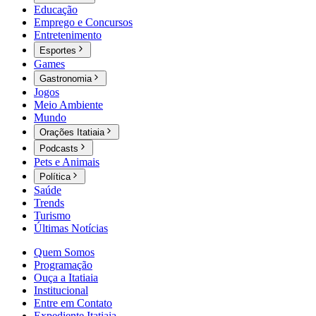
Educação
Emprego e Concursos
Entretenimento
Esportes
Games
Gastronomia
Jogos
Meio Ambiente
Mundo
Orações Itatiaia
Podcasts
Pets e Animais
Política
Saúde
Trends
Turismo
Últimas Notícias
Quem Somos
Programação
Ouça a Itatiaia
Institucional
Entre em Contato
Expediente Itatiaia