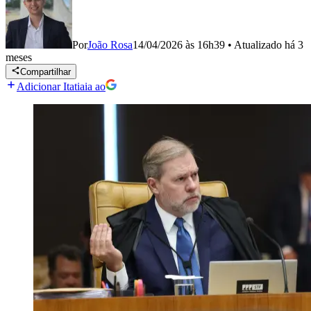
Por
João Rosa
14/04/2026 às 16h39
•
Atualizado
há 3
meses
Compartilhar
Adicionar Itatiaia ao