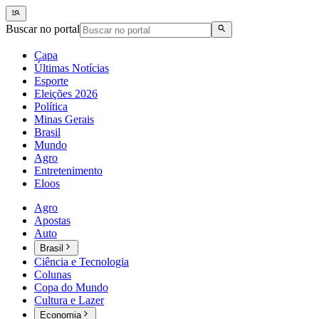
Buscar no portal
Capa
Últimas Notícias
Esporte
Eleições 2026
Política
Minas Gerais
Brasil
Mundo
Agro
Entretenimento
Eloos
Agro
Apostas
Auto
Brasil
Ciência e Tecnologia
Colunas
Copa do Mundo
Cultura e Lazer
Economia