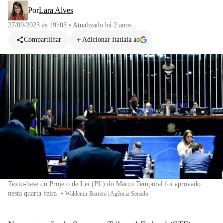
Por
Lara Alves
27/09/2023 às 19h03
•
Atualizado
há 2 anos
Compartilhar
Adicionar Itatiaia ao
Texto-base do Projeto de Lei (PL) do Marco Temporal foi aprovado
nesta quarta-feira
•
Waldemir Barreto | Agência Senado