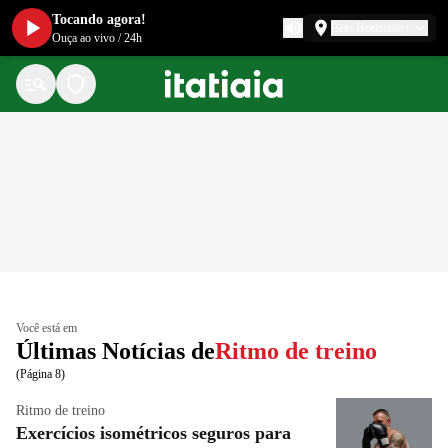
Tocando agora!
Belo Horizonte
Ouça ao vivo
/
24h
Você está em
Últimas Notícias de
Ritmo de treino
(Página 8)
Ritmo de treino
Exercícios isométricos seguros para