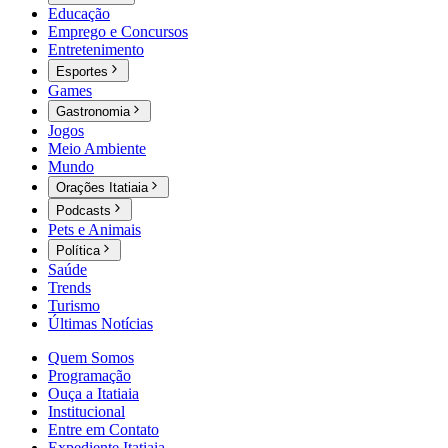
Educação
Emprego e Concursos
Entretenimento
Esportes
Games
Gastronomia
Jogos
Meio Ambiente
Mundo
Orações Itatiaia
Podcasts
Pets e Animais
Política
Saúde
Trends
Turismo
Últimas Notícias
Quem Somos
Programação
Ouça a Itatiaia
Institucional
Entre em Contato
Expediente Itatiaia