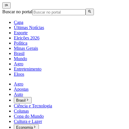
Buscar no portal
Capa
Últimas Notícias
Esporte
Eleições 2026
Política
Minas Gerais
Brasil
Mundo
Agro
Entretenimento
Eloos
Agro
Apostas
Auto
Brasil
Ciência e Tecnologia
Colunas
Copa do Mundo
Cultura e Lazer
Economia