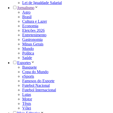
Lei de Igualdade Salarial
Jornalismo
Agro
Brasil
Cultura e Lazer
Economia
Eleições 2026
Entretenimento
Gastronomia
Minas Gerais
Mundo
Política
Saúde
Esportes
Basquete
Copa do Mundo
eSports
Famosos do Esporte
Futebol Nacional
Futebol Internacional
Lutas
Motor
Tênis
Vôlei