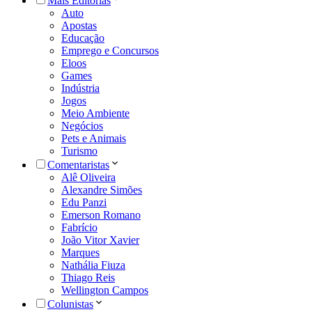
Mais Editorias
Auto
Apostas
Educação
Emprego e Concursos
Eloos
Games
Indústria
Jogos
Meio Ambiente
Negócios
Pets e Animais
Turismo
Comentaristas
Alê Oliveira
Alexandre Simões
Edu Panzi
Emerson Romano
Fabrício
João Vitor Xavier
Marques
Nathália Fiuza
Thiago Reis
Wellington Campos
Colunistas