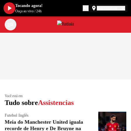
Tocando agora!
Belo Horizonte
Ouça ao vivo
/
24h
Você está em
Tudo sobre
Assistencias
Futebol Inglês
Meia do Manchester United iguala
recorde de Henry e De Bruyne na