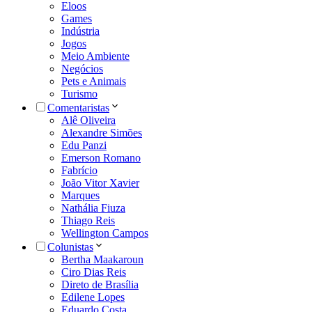
Eloos
Games
Indústria
Jogos
Meio Ambiente
Negócios
Pets e Animais
Turismo
Comentaristas
Alê Oliveira
Alexandre Simões
Edu Panzi
Emerson Romano
Fabrício
João Vitor Xavier
Marques
Nathália Fiuza
Thiago Reis
Wellington Campos
Colunistas
Bertha Maakaroun
Ciro Dias Reis
Direto de Brasília
Edilene Lopes
Eduardo Costa