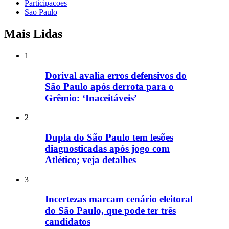
Participacoes
Sao Paulo
Mais Lidas
1
Dorival avalia erros defensivos do
São Paulo após derrota para o
Grêmio: ‘Inaceitáveis’
2
Dupla do São Paulo tem lesões
diagnosticadas após jogo com
Atlético; veja detalhes
3
Incertezas marcam cenário eleitoral
do São Paulo, que pode ter três
candidatos