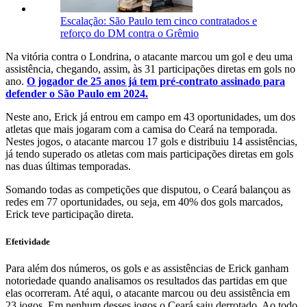
Escalação: São Paulo tem cinco contratados e
reforço do DM contra o Grêmio
Na vitória contra o Londrina, o atacante marcou um gol e deu uma
assistência, chegando, assim, às 31 participações diretas em gols no
ano.
O jogador de 25 anos já tem pré-contrato assinado para
defender o São Paulo em 2024.
Neste ano, Erick já entrou em campo em 43 oportunidades, um dos
atletas que mais jogaram com a camisa do Ceará na temporada.
Nestes jogos, o atacante marcou 17 gols e distribuiu 14 assistências,
já tendo superado os atletas com mais participações diretas em gols
nas duas últimas temporadas.
Somando todas as competições que disputou, o Ceará balançou as
redes em 77 oportunidades, ou seja, em 40% dos gols marcados,
Erick teve participação direta.
Efetividade
Para além dos números, os gols e as assistências de Erick ganham
notoriedade quando analisamos os resultados das partidas em que
elas ocorreram. Até aqui, o atacante marcou ou deu assistência em
23 jogos. Em nenhum desses jogos o Ceará saiu derrotado. Ao todo,