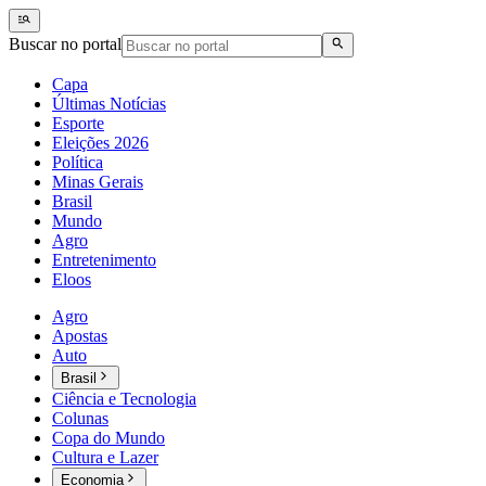
Buscar no portal
Capa
Últimas Notícias
Esporte
Eleições 2026
Política
Minas Gerais
Brasil
Mundo
Agro
Entretenimento
Eloos
Agro
Apostas
Auto
Brasil
Ciência e Tecnologia
Colunas
Copa do Mundo
Cultura e Lazer
Economia