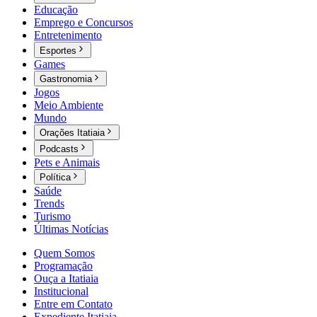
Educação
Emprego e Concursos
Entretenimento
Esportes
Games
Gastronomia
Jogos
Meio Ambiente
Mundo
Orações Itatiaia
Podcasts
Pets e Animais
Política
Saúde
Trends
Turismo
Últimas Notícias
Quem Somos
Programação
Ouça a Itatiaia
Institucional
Entre em Contato
Expediente Itatiaia