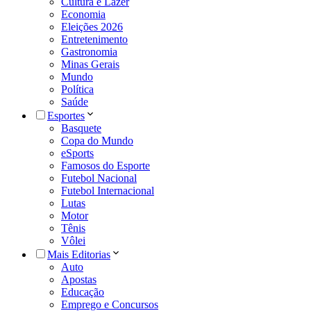
Cultura e Lazer
Economia
Eleições 2026
Entretenimento
Gastronomia
Minas Gerais
Mundo
Política
Saúde
Esportes
Basquete
Copa do Mundo
eSports
Famosos do Esporte
Futebol Nacional
Futebol Internacional
Lutas
Motor
Tênis
Vôlei
Mais Editorias
Auto
Apostas
Educação
Emprego e Concursos