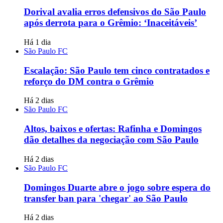
Dorival avalia erros defensivos do São Paulo
após derrota para o Grêmio: ‘Inaceitáveis’
Há 1 dia
São Paulo FC
Escalação: São Paulo tem cinco contratados e
reforço do DM contra o Grêmio
Há 2 dias
São Paulo FC
Altos, baixos e ofertas: Rafinha e Domingos
dão detalhes da negociação com São Paulo
Há 2 dias
São Paulo FC
Domingos Duarte abre o jogo sobre espera do
transfer ban para 'chegar' ao São Paulo
Há 2 dias