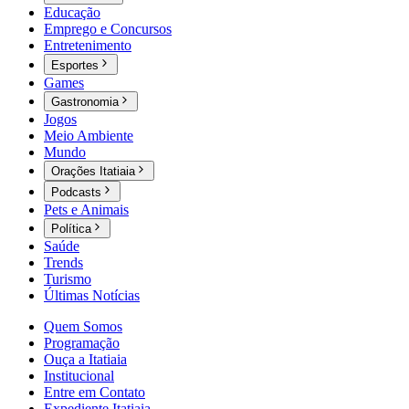
Educação
Emprego e Concursos
Entretenimento
Esportes
Games
Gastronomia
Jogos
Meio Ambiente
Mundo
Orações Itatiaia
Podcasts
Pets e Animais
Política
Saúde
Trends
Turismo
Últimas Notícias
Quem Somos
Programação
Ouça a Itatiaia
Institucional
Entre em Contato
Expediente Itatiaia