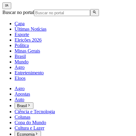
Buscar no portal
Capa
Últimas Notícias
Esporte
Eleições 2026
Política
Minas Gerais
Brasil
Mundo
Agro
Entretenimento
Eloos
Agro
Apostas
Auto
Brasil
Ciência e Tecnologia
Colunas
Copa do Mundo
Cultura e Lazer
Economia