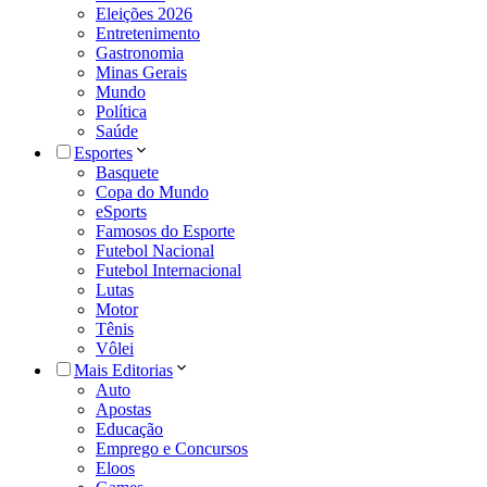
Eleições 2026
Entretenimento
Gastronomia
Minas Gerais
Mundo
Política
Saúde
Esportes
Basquete
Copa do Mundo
eSports
Famosos do Esporte
Futebol Nacional
Futebol Internacional
Lutas
Motor
Tênis
Vôlei
Mais Editorias
Auto
Apostas
Educação
Emprego e Concursos
Eloos