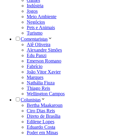
Games
Indústria
Jogos
Meio Ambiente
Negócios
Pets e Animais
Turismo
Comentaristas
Alê Oliveira
Alexandre Simões
Edu Panzi
Emerson Romano
Fabrício
João Vitor Xavier
Marques
Nathália Fiuza
Thiago Reis
Wellington Campos
Colunistas
Bertha Maakaroun
Ciro Dias Reis
Direto de Brasília
Edilene Lopes
Eduardo Costa
Poder em Minas