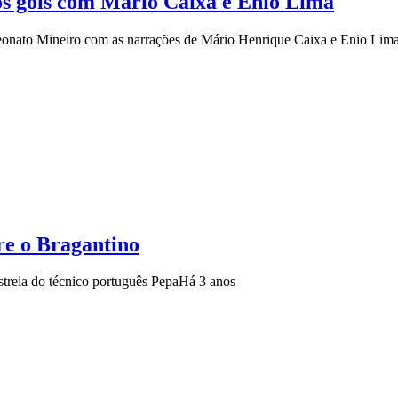
dos gols com Mário Caixa e Enio Lima
eonato Mineiro com as narrações de Mário Henrique Caixa e Enio Lima, 
bre o Bragantino
streia do técnico português Pepa
Há 3 anos