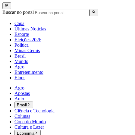
Buscar no portal
Capa
Últimas Notícias
Esporte
Eleições 2026
Política
Minas Gerais
Brasil
Mundo
Agro
Entretenimento
Eloos
Agro
Apostas
Auto
Brasil
Ciência e Tecnologia
Colunas
Copa do Mundo
Cultura e Lazer
Economia