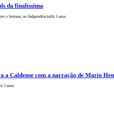
ols da finalíssima
obre o Serrana, no Indpendência
Há 3 anos
ontra a Caldense com a narração de Mario He
á 3 anos