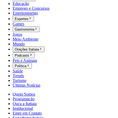
Educação
Emprego e Concursos
Entretenimento
Esportes
Games
Gastronomia
Jogos
Meio Ambiente
Mundo
Orações Itatiaia
Podcasts
Pets e Animais
Política
Saúde
Trends
Turismo
Últimas Notícias
Quem Somos
Programação
Ouça a Itatiaia
Institucional
Entre em Contato
Expediente Itatiaia