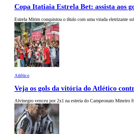
Copa Itatiaia Estrela Bet: assista aos g
Estrela Mirim conquistou o título com uma virada eletrizante s
Atlético
Veja os gols da vitória do Atlético c
Alvinegro venceu por 2x1 na estreia do Campeonato Mineiro
H