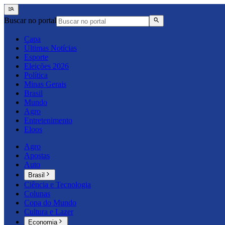
Buscar no portal
Capa
Últimas Notícias
Esporte
Eleições 2026
Política
Minas Gerais
Brasil
Mundo
Agro
Entretenimento
Eloos
Agro
Apostas
Auto
Brasil
Ciência e Tecnologia
Colunas
Copa do Mundo
Cultura e Lazer
Economia