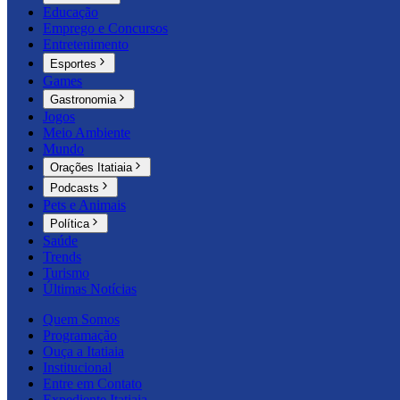
Educação
Emprego e Concursos
Entretenimento
Esportes
Games
Gastronomia
Jogos
Meio Ambiente
Mundo
Orações Itatiaia
Podcasts
Pets e Animais
Política
Saúde
Trends
Turismo
Últimas Notícias
Quem Somos
Programação
Ouça a Itatiaia
Institucional
Entre em Contato
Expediente Itatiaia