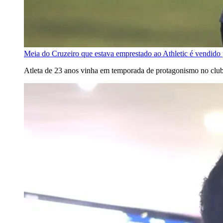
Meia do Cruzeiro que estava emprestado ao Athletic é vendido 
Atleta de 23 anos vinha em temporada de protagonismo no club