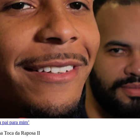
m pai para mim’
 na Toca da Raposa II