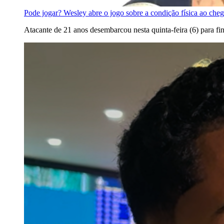
Pode jogar? Wesley abre o jogo sobre a condição física ao che
Atacante de 21 anos desembarcou nesta quinta-feira (6) para fina