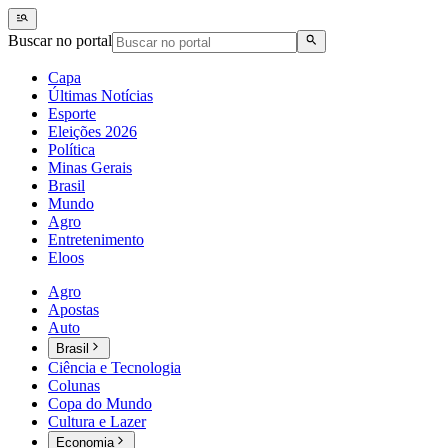
Buscar no portal
Capa
Últimas Notícias
Esporte
Eleições 2026
Política
Minas Gerais
Brasil
Mundo
Agro
Entretenimento
Eloos
Agro
Apostas
Auto
Brasil
Ciência e Tecnologia
Colunas
Copa do Mundo
Cultura e Lazer
Economia