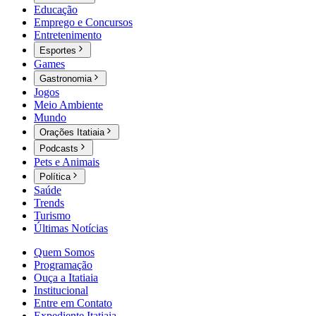
Educação
Emprego e Concursos
Entretenimento
Esportes
Games
Gastronomia
Jogos
Meio Ambiente
Mundo
Orações Itatiaia
Podcasts
Pets e Animais
Política
Saúde
Trends
Turismo
Últimas Notícias
Quem Somos
Programação
Ouça a Itatiaia
Institucional
Entre em Contato
Expediente Itatiaia