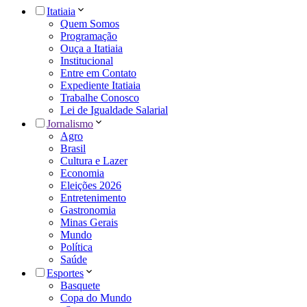
Itatiaia
Quem Somos
Programação
Ouça a Itatiaia
Institucional
Entre em Contato
Expediente Itatiaia
Trabalhe Conosco
Lei de Igualdade Salarial
Jornalismo
Agro
Brasil
Cultura e Lazer
Economia
Eleições 2026
Entretenimento
Gastronomia
Minas Gerais
Mundo
Política
Saúde
Esportes
Basquete
Copa do Mundo