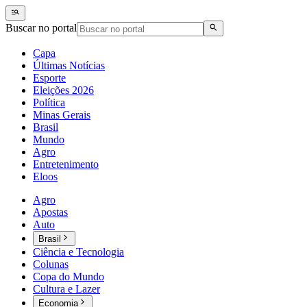
Buscar no portal
Capa
Últimas Notícias
Esporte
Eleições 2026
Política
Minas Gerais
Brasil
Mundo
Agro
Entretenimento
Eloos
Agro
Apostas
Auto
Brasil
Ciência e Tecnologia
Colunas
Copa do Mundo
Cultura e Lazer
Economia