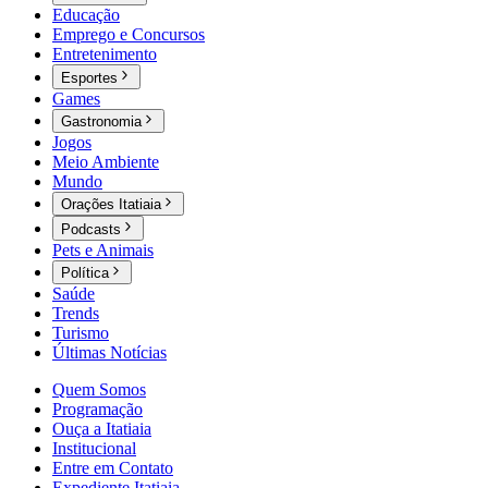
Educação
Emprego e Concursos
Entretenimento
Esportes
Games
Gastronomia
Jogos
Meio Ambiente
Mundo
Orações Itatiaia
Podcasts
Pets e Animais
Política
Saúde
Trends
Turismo
Últimas Notícias
Quem Somos
Programação
Ouça a Itatiaia
Institucional
Entre em Contato
Expediente Itatiaia