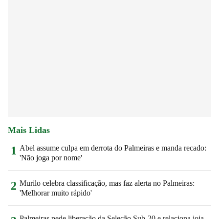
Mais Lidas
Abel assume culpa em derrota do Palmeiras e manda recado:
1
'Não joga por nome'
Murilo celebra classificação, mas faz alerta no Palmeiras:
2
'Melhorar muito rápido'
Palmeiras pede liberação da Seleção Sub-20 e relaciona joia