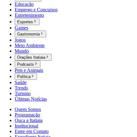
Educação
Emprego e Concursos
Entretenimento
Esportes
Games
Gastronomia
Jogos
Meio Ambiente
Mundo
Orações Itatiaia
Podcasts
Pets e Animais
Política
Saúde
Trends
Turismo
Últimas Notícias
Quem Somos
Programação
Ouça a Itatiaia
Institucional
Entre em Contato
Expediente Itatiaia