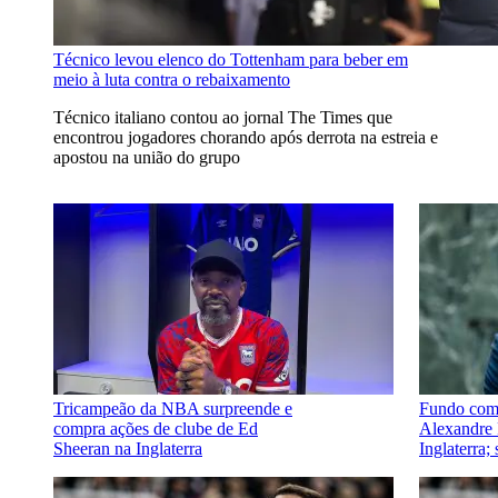
Técnico levou elenco do Tottenham para beber em
meio à luta contra o rebaixamento
Técnico italiano contou ao jornal The Times que
encontrou jogadores chorando após derrota na estreia e
apostou na união do grupo
Tricampeão da NBA surpreende e
Fundo com 
compra ações de clube de Ed
Alexandre 
Sheeran na Inglaterra
Inglaterra;