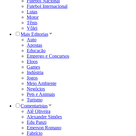
Futebol Nacional
Futebol Internacional
Lutas
Motor
Tênis
Vôlei
Mais Editorias
Auto
Apostas
Educação
Emprego e Concursos
Eloos
Games
Indústria
Jogos
Meio Ambiente
Negócios
Pets e Animais
Turismo
Comentaristas
Alê Oliveira
Alexandre Simões
Edu Panzi
Emerson Romano
Fabrício