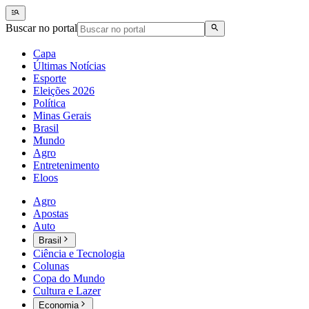
Buscar no portal
Capa
Últimas Notícias
Esporte
Eleições 2026
Política
Minas Gerais
Brasil
Mundo
Agro
Entretenimento
Eloos
Agro
Apostas
Auto
Brasil
Ciência e Tecnologia
Colunas
Copa do Mundo
Cultura e Lazer
Economia