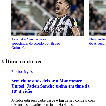
Arsenal e Newcastle se
Newcastle 
aproximam de acordo por Bruno
do Arsenal
Guimarães
Últimas notícias
Futebol Inglês
Sem clube após deixar o Manchester
United, Jadon Sancho treina em time da
10ª divisão
Jogador está sem clube desde o fim de seu contrato com
o Manchester United, em junho
Há 4 dias