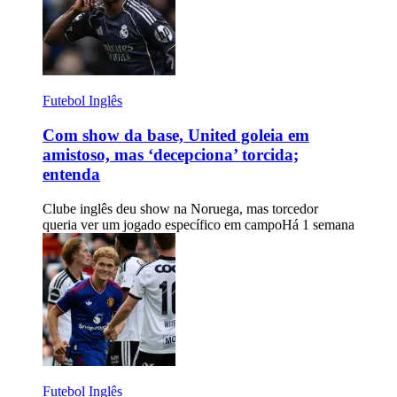
Futebol Inglês
Com show da base, United goleia em
amistoso, mas ‘decepciona’ torcida;
entenda
Clube inglês deu show na Noruega, mas torcedor
queria ver um jogado específico em campo
Há 1 semana
Futebol Inglês