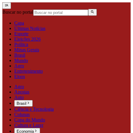
Buscar no portal
Capa
Últimas Notícias
Esporte
Eleições 2026
Política
Minas Gerais
Brasil
Mundo
Agro
Entretenimento
Eloos
Agro
Apostas
Auto
Brasil
Ciência e Tecnologia
Colunas
Copa do Mundo
Cultura e Lazer
Economia