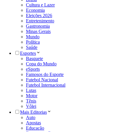
Cultura e Lazer
Economia
Eleições 2026
Entretenimento
Gastronomia
Minas Gerais
Mundo
Política
Saúde
Esportes
Basquete
Copa do Mundo
eSports
Famosos do Esporte
Futebol Nacional
Futebol Internacional
Lutas
Motor
Tênis
Vôlei
Mais Editorias
Auto
Apostas
Educação