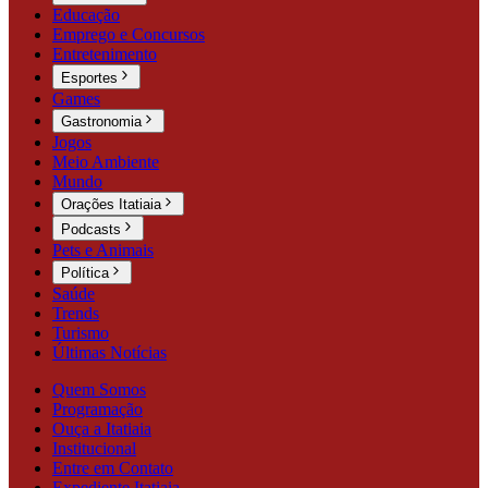
Educação
Emprego e Concursos
Entretenimento
Esportes
Games
Gastronomia
Jogos
Meio Ambiente
Mundo
Orações Itatiaia
Podcasts
Pets e Animais
Política
Saúde
Trends
Turismo
Últimas Notícias
Quem Somos
Programação
Ouça a Itatiaia
Institucional
Entre em Contato
Expediente Itatiaia