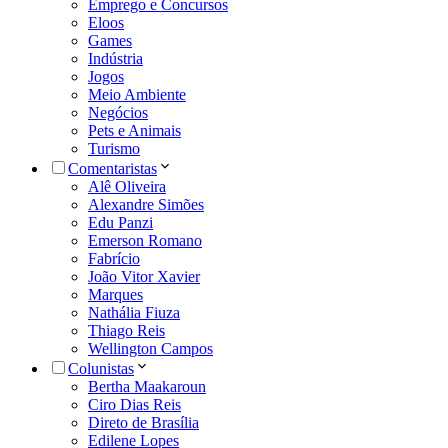
Emprego e Concursos
Eloos
Games
Indústria
Jogos
Meio Ambiente
Negócios
Pets e Animais
Turismo
Comentaristas
Alê Oliveira
Alexandre Simões
Edu Panzi
Emerson Romano
Fabrício
João Vitor Xavier
Marques
Nathália Fiuza
Thiago Reis
Wellington Campos
Colunistas
Bertha Maakaroun
Ciro Dias Reis
Direto de Brasília
Edilene Lopes