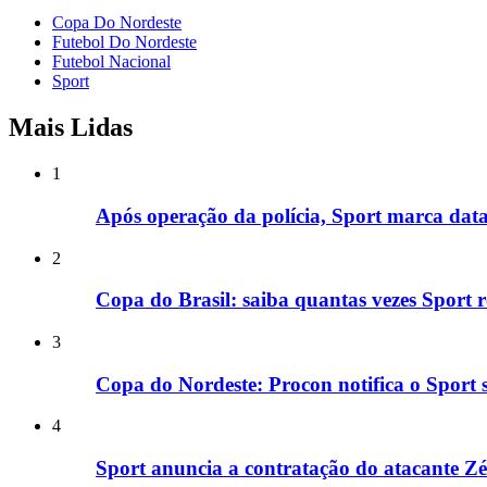
Copa Do Nordeste
Futebol Do Nordeste
Futebol Nacional
Sport
Mais Lidas
1
Após operação da polícia, Sport marca dat
2
Copa do Brasil: saiba quantas vezes Sport 
3
Copa do Nordeste: Procon notifica o Sport 
4
Sport anuncia a contratação do atacante Zé