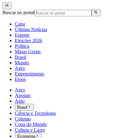
Buscar no portal
Capa
Últimas Notícias
Esporte
Eleições 2026
Política
Minas Gerais
Brasil
Mundo
Agro
Entretenimento
Eloos
Agro
Apostas
Auto
Brasil
Ciência e Tecnologia
Colunas
Copa do Mundo
Cultura e Lazer
Economia