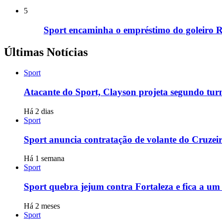
5
Sport encaminha o empréstimo do goleiro 
Últimas Notícias
Sport
Atacante do Sport, Clayson projeta segundo tur
Há 2 dias
Sport
Sport anuncia contratação de volante do Cruzei
Há 1 semana
Sport
Sport quebra jejum contra Fortaleza e fica a um 
Há 2 meses
Sport