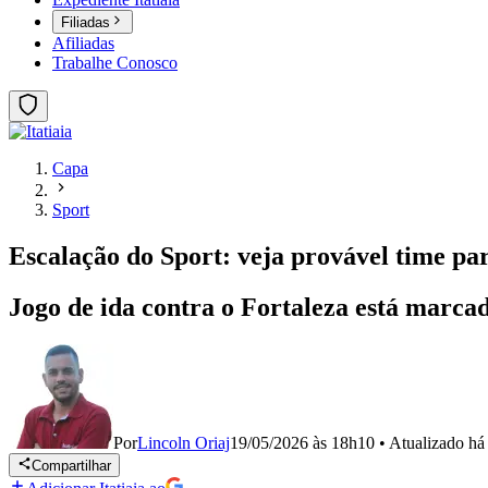
Filiadas
Afiliadas
Trabalhe Conosco
Capa
Sport
Escalação do Sport: veja provável time pa
Jogo de ida contra o Fortaleza está marcado
Por
Lincoln Oriaj
19/05/2026 às 18h10
•
Atualizado
há
Compartilhar