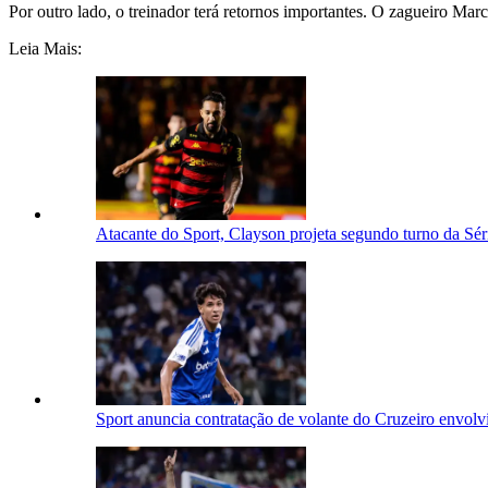
Por outro lado, o treinador terá retornos importantes. O zagueiro Mar
Leia Mais:
Atacante do Sport, Clayson projeta segundo turno da Sér
Sport anuncia contratação de volante do Cruzeiro envol