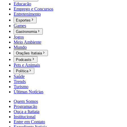
Educação
Emprego e Concursos
Entretenimento
Esportes
Games
Gastronomia
Jogos
Meio Ambiente
Mundo
Orações Itatiaia
Podcasts
Pets e Animais
Política
Saúde
Trends
Turismo
Últimas Notícias
Quem Somos
Programação
Ouça a Itatiaia
Institucional
Entre em Contato
Expediente Itatiaia