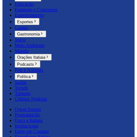
Educação
Emprego e Concursos
Entretenimento
Esportes
Games
Gastronomia
Jogos
Meio Ambiente
Mundo
Orações Itatiaia
Podcasts
Pets e Animais
Política
Saúde
Trends
Turismo
Últimas Notícias
Quem Somos
Programação
Ouça a Itatiaia
Institucional
Entre em Contato
Expediente Itatiaia