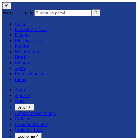
Buscar no portal
Capa
Últimas Notícias
Esporte
Eleições 2026
Política
Minas Gerais
Brasil
Mundo
Agro
Entretenimento
Eloos
Agro
Apostas
Auto
Brasil
Ciência e Tecnologia
Colunas
Copa do Mundo
Cultura e Lazer
Economia