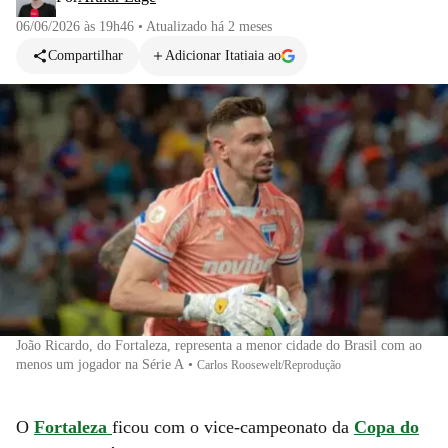
06/06/2026 às 19h46
•
Atualizado
há 2 meses
Compartilhar
Adicionar Itatiaia ao
João Ricardo, do Fortaleza, representa a menor cidade do Brasil com ao
menos um jogador na Série A
•
Carlos Roosewelt/Reprodução
O
Fortaleza
ficou com o vice-campeonato da
Copa do