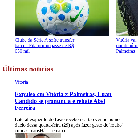
Clube da Série A sofre transfer
Vitória vai
ban da Fifa por impasse de R$
por denúnc
650 mil
Palmeiras
Últimas notícias
Vitória
Expulso em Vitória x Palmeiras, Luan
Cândido se pronuncia e rebate Abel
Ferreira
Lateral-esquerdo do Leão recebeu cartão vermelho no
duelo dessa quarta-feira (29) após fazer gesto de 'roubo'
com as mãos
Há 1 semana