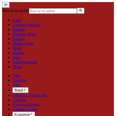
Buscar no portal
Capa
Últimas Notícias
Esporte
Eleições 2026
Política
Minas Gerais
Brasil
Mundo
Agro
Entretenimento
Eloos
Agro
Apostas
Auto
Brasil
Ciência e Tecnologia
Colunas
Copa do Mundo
Cultura e Lazer
Economia