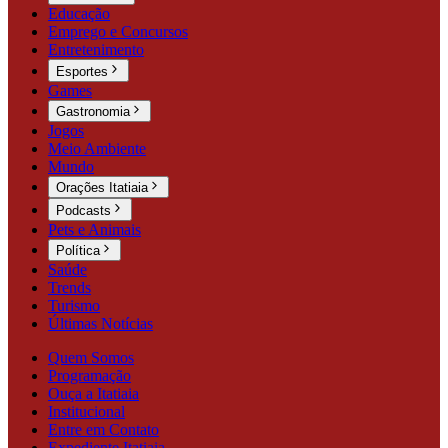
Educação
Emprego e Concursos
Entretenimento
Esportes
Games
Gastronomia
Jogos
Meio Ambiente
Mundo
Orações Itatiaia
Podcasts
Pets e Animais
Política
Saúde
Trends
Turismo
Últimas Notícias
Quem Somos
Programação
Ouça a Itatiaia
Institucional
Entre em Contato
Expediente Itatiaia