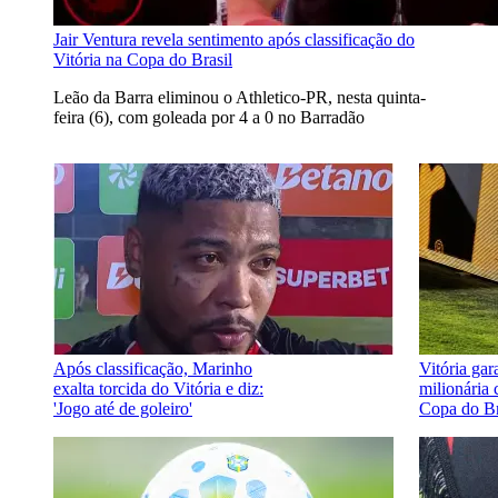
Jair Ventura revela sentimento após classificação do
Vitória na Copa do Brasil
Leão da Barra eliminou o Athletico-PR, nesta quinta-
feira (6), com goleada por 4 a 0 no Barradão
Após classificação, Marinho
Vitória ga
exalta torcida do Vitória e diz:
milionária 
'Jogo até de goleiro'
Copa do Br