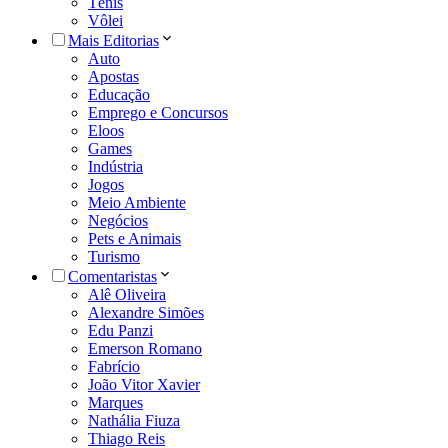
Tênis
Vôlei
Mais Editorias
Auto
Apostas
Educação
Emprego e Concursos
Eloos
Games
Indústria
Jogos
Meio Ambiente
Negócios
Pets e Animais
Turismo
Comentaristas
Alê Oliveira
Alexandre Simões
Edu Panzi
Emerson Romano
Fabrício
João Vitor Xavier
Marques
Nathália Fiuza
Thiago Reis