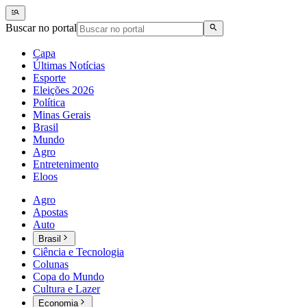
Buscar no portal
Capa
Últimas Notícias
Esporte
Eleições 2026
Política
Minas Gerais
Brasil
Mundo
Agro
Entretenimento
Eloos
Agro
Apostas
Auto
Brasil
Ciência e Tecnologia
Colunas
Copa do Mundo
Cultura e Lazer
Economia