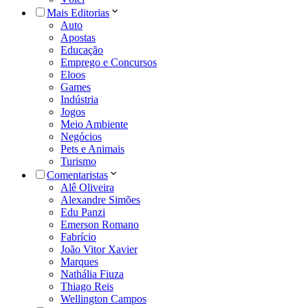
Mais Editorias
Auto
Apostas
Educação
Emprego e Concursos
Eloos
Games
Indústria
Jogos
Meio Ambiente
Negócios
Pets e Animais
Turismo
Comentaristas
Alê Oliveira
Alexandre Simões
Edu Panzi
Emerson Romano
Fabrício
João Vitor Xavier
Marques
Nathália Fiuza
Thiago Reis
Wellington Campos