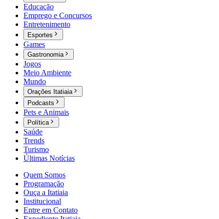
Educação
Emprego e Concursos
Entretenimento
Esportes
Games
Gastronomia
Jogos
Meio Ambiente
Mundo
Orações Itatiaia
Podcasts
Pets e Animais
Política
Saúde
Trends
Turismo
Últimas Notícias
Quem Somos
Programação
Ouça a Itatiaia
Institucional
Entre em Contato
Expediente Itatiaia