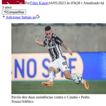
Por
Túlio Kaizer
16/05/2023 às 05h28
•
Atualizado
há
3 anos
Compartilhar
Adicionar Itatiaia ao
Pavón deu duas assistências contra o Cuiabá
•
Pedro
Souza/Atlético