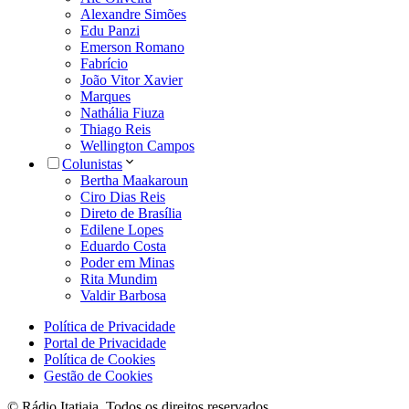
Alexandre Simões
Edu Panzi
Emerson Romano
Fabrício
João Vitor Xavier
Marques
Nathália Fiuza
Thiago Reis
Wellington Campos
Colunistas
Bertha Maakaroun
Ciro Dias Reis
Direto de Brasília
Edilene Lopes
Eduardo Costa
Poder em Minas
Rita Mundim
Valdir Barbosa
Política de Privacidade
Portal de Privacidade
Política de Cookies
Gestão de Cookies
© Rádio Itatiaia. Todos os direitos reservados.