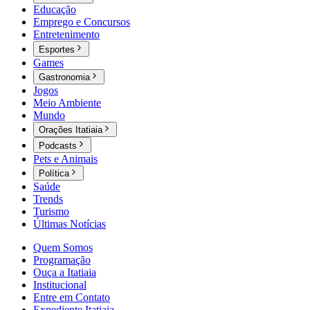
Educação
Emprego e Concursos
Entretenimento
Esportes
Games
Gastronomia
Jogos
Meio Ambiente
Mundo
Orações Itatiaia
Podcasts
Pets e Animais
Política
Saúde
Trends
Turismo
Últimas Notícias
Quem Somos
Programação
Ouça a Itatiaia
Institucional
Entre em Contato
Expediente Itatiaia