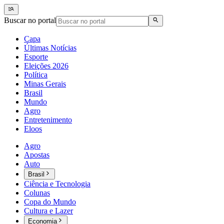
Buscar no portal
Capa
Últimas Notícias
Esporte
Eleições 2026
Política
Minas Gerais
Brasil
Mundo
Agro
Entretenimento
Eloos
Agro
Apostas
Auto
Brasil
Ciência e Tecnologia
Colunas
Copa do Mundo
Cultura e Lazer
Economia