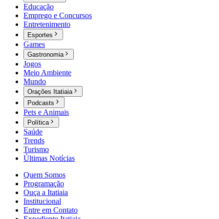
Educação
Emprego e Concursos
Entretenimento
Esportes
Games
Gastronomia
Jogos
Meio Ambiente
Mundo
Orações Itatiaia
Podcasts
Pets e Animais
Política
Saúde
Trends
Turismo
Últimas Notícias
Quem Somos
Programação
Ouça a Itatiaia
Institucional
Entre em Contato
Expediente Itatiaia