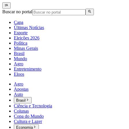
Buscar no portal
Capa
Últimas Notícias
Esporte
Eleições 2026
Política
Minas Gerais
Brasil
Mundo
Agro
Entretenimento
Eloos
Agro
Apostas
Auto
Brasil
Ciência e Tecnologia
Colunas
Copa do Mundo
Cultura e Lazer
Economia