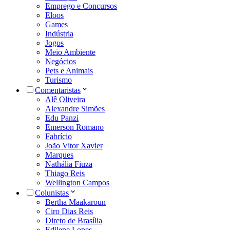
Emprego e Concursos
Eloos
Games
Indústria
Jogos
Meio Ambiente
Negócios
Pets e Animais
Turismo
Comentaristas
Alê Oliveira
Alexandre Simões
Edu Panzi
Emerson Romano
Fabrício
João Vitor Xavier
Marques
Nathália Fiuza
Thiago Reis
Wellington Campos
Colunistas
Bertha Maakaroun
Ciro Dias Reis
Direto de Brasília
Edilene Lopes