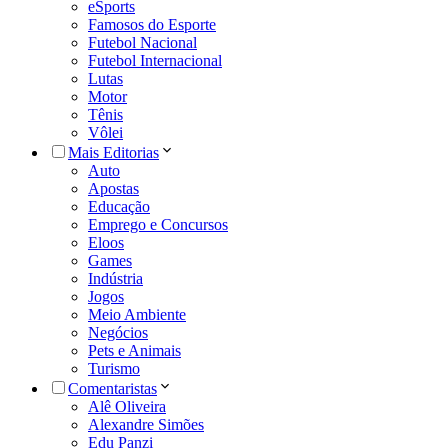
eSports
Famosos do Esporte
Futebol Nacional
Futebol Internacional
Lutas
Motor
Tênis
Vôlei
Mais Editorias
Auto
Apostas
Educação
Emprego e Concursos
Eloos
Games
Indústria
Jogos
Meio Ambiente
Negócios
Pets e Animais
Turismo
Comentaristas
Alê Oliveira
Alexandre Simões
Edu Panzi