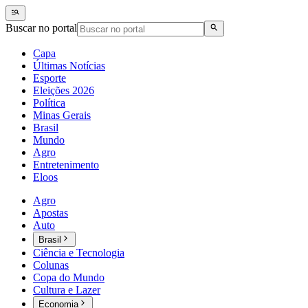
Buscar no portal
Capa
Últimas Notícias
Esporte
Eleições 2026
Política
Minas Gerais
Brasil
Mundo
Agro
Entretenimento
Eloos
Agro
Apostas
Auto
Brasil
Ciência e Tecnologia
Colunas
Copa do Mundo
Cultura e Lazer
Economia