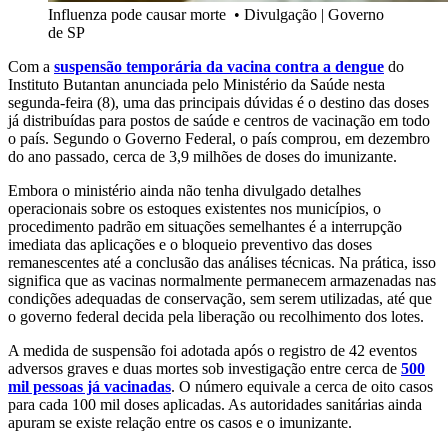
Influenza pode causar morte
•
Divulgação | Governo
de SP
Com a
suspensão temporária da vacina contra a dengue
do
Instituto Butantan anunciada pelo Ministério da Saúde nesta
segunda-feira (8), uma das principais dúvidas é o destino das doses
já distribuídas para postos de saúde e centros de vacinação em todo
o país. Segundo o Governo Federal, o país comprou, em dezembro
do ano passado, cerca de
3,9 milhões de doses do imunizante.
Embora o ministério ainda não tenha divulgado detalhes
operacionais sobre os estoques existentes nos municípios, o
procedimento padrão em situações semelhantes é a interrupção
imediata das aplicações e o bloqueio preventivo das doses
remanescentes até a conclusão das análises técnicas.
Na prática, isso
significa que as vacinas normalmente permanecem armazenadas nas
condições adequadas de conservação, sem serem utilizadas, até que
o governo federal decida pela liberação ou recolhimento dos lotes.
A medida de suspensão foi adotada após o registro de 42 eventos
adversos graves e duas mortes sob investigação entre cerca de
500
mil pessoas já vacinadas
. O número equivale a cerca de oito casos
para cada 100 mil doses aplicadas. As autoridades sanitárias ainda
apuram se existe relação entre os casos e o imunizante.