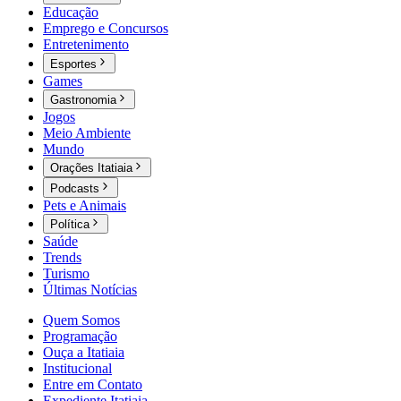
Educação
Emprego e Concursos
Entretenimento
Esportes
Games
Gastronomia
Jogos
Meio Ambiente
Mundo
Orações Itatiaia
Podcasts
Pets e Animais
Política
Saúde
Trends
Turismo
Últimas Notícias
Quem Somos
Programação
Ouça a Itatiaia
Institucional
Entre em Contato
Expediente Itatiaia