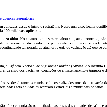
 doenças respiratórias
m aplicadas desde o início da estratégia. Nesse universo, foram identif
da 100 mil doses aplicadas
.
 para óbito
. No entanto, o ministro ressaltou que, até o momento,
não 
até este momento, dado suficiente para estabelecer uma causalidade entre
scontinuidade temporária da atual estratégia de vacinação até que se co
ta, a Agência Nacional de Vigilância Sanitária (Anvisa) e o Instituto 
atores de risco dos pacientes, condições de armazenamento e transporte 
observados durante os estudos clínicos realizados antes da aprovação d
etalhadas será enviada às secretarias estaduais e municipais de saúde.
não há recomendação para retirada das doses das unidades de saúde e 