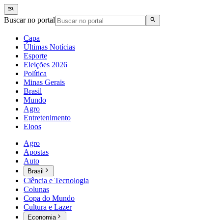
Buscar no portal
Capa
Últimas Notícias
Esporte
Eleições 2026
Política
Minas Gerais
Brasil
Mundo
Agro
Entretenimento
Eloos
Agro
Apostas
Auto
Brasil
Ciência e Tecnologia
Colunas
Copa do Mundo
Cultura e Lazer
Economia