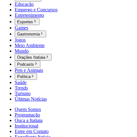
Educação
Emprego e Concursos
Entretenimento
Esportes
Games
Gastronomia
Jogos
Meio Ambiente
Mundo
Orações Itatiaia
Podcasts
Pets e Animais
Política
Saúde
Trends
Turismo
Últimas Notícias
Quem Somos
Programação
Ouça a Itatiaia
Institucional
Entre em Contato
Expediente Itatiaia