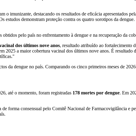
ram o imunizante, destacando os resultados de eficácia apresentados pe
 Os estudos demonstram proteção contra os quatro sorotipos da dengu
os obtidos pelo país no enfrentamento à dengue e na recuperação da cobe
vacinal dos últimos nove anos
, resultado atribuído ao fortaleciment
em 2025 a maior cobertura vacinal dos últimos nove anos. É resultado 
íficas."
ctos da dengue no país. Comparando os cinco primeiros meses de 202
26, até o momento, foram registradas
178 mortes por dengue
. Em 202
a de forma consensual pelo Comitê Nacional de Farmacovigilância e pe
ís.