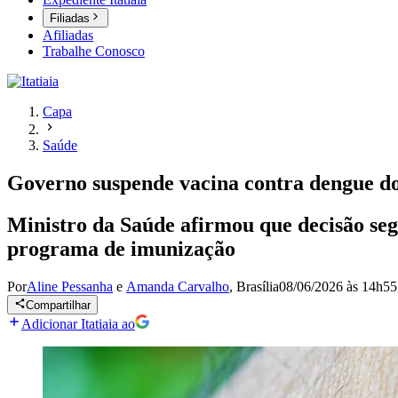
Filiadas
Afiliadas
Trabalhe Conosco
Capa
Saúde
Governo suspende vacina contra dengue do
Ministro da Saúde afirmou que decisão segu
programa de imunização
Por
Aline Pessanha
e
Amanda Carvalho
,
Brasília
08/06/2026 às 14h55
Compartilhar
Adicionar Itatiaia ao