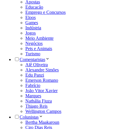
Apostas
Educação
Emprego e Concursos
Eloos
Games
Indústria
Jogos
Meio Ambiente
Negócios
Pets e Animais
Turismo
Comentaristas
Alê Oliveira
Alexandre Simões
Edu Panzi
Emerson Romano
Fabrício
João Vitor Xavier
Marques
Nathália Fiuza
Thiago Reis
Wellington Campos
Colunistas
Bertha Maakaroun
Ciro Dias Reis