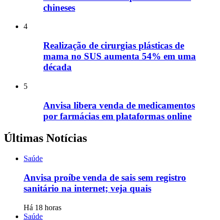
chineses
4
Realização de cirurgias plásticas de
mama no SUS aumenta 54% em uma
década
5
Anvisa libera venda de medicamentos
por farmácias em plataformas online
Últimas Notícias
Saúde
Anvisa proíbe venda de sais sem registro
sanitário na internet; veja quais
Há 18 horas
Saúde