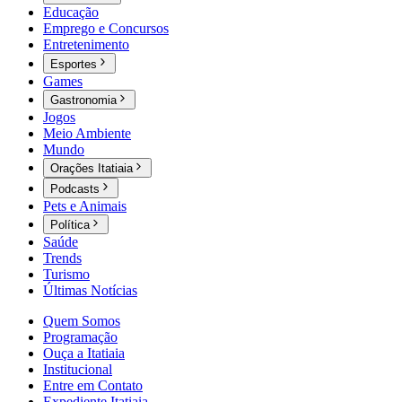
Educação
Emprego e Concursos
Entretenimento
Esportes
Games
Gastronomia
Jogos
Meio Ambiente
Mundo
Orações Itatiaia
Podcasts
Pets e Animais
Política
Saúde
Trends
Turismo
Últimas Notícias
Quem Somos
Programação
Ouça a Itatiaia
Institucional
Entre em Contato
Expediente Itatiaia