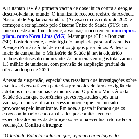
A Butantan-DV é a primeira vacina de dose única contra a dengue
desenvolvida no mundo. O imunizante recebeu registro da Agência
Nacional de Vigilância Sanitária (Anvisa) em dezembro de 2025 e
começou a ser aplicado pelo Sistema Único de Saúde (SUS) em
janeiro deste ano.
Inicialmente, a vacinação ocorreu em
municípios-
piloto, como Nova Lima (MG)
, Maranguape (CE) e Botucatu
(SP). Posteriormente, a estratégia foi ampliada para profissionais da
Atenção Primária à Saúde e outros grupos prioritários.
Antes do
início da campanha, o Ministério da Saúde já havia adquirido
milhões de doses do imunizante. As primeiras entregas totalizaram
1,3 milhão de unidades, com previsão de ampliação gradual da
oferta ao longo de 2026.
Apesar da suspensão, especialistas ressaltam que investigações sobre
eventos adversos fazem parte dos protocolos de farmacovigilância
adotados em campanhas de imunização. O próprio Ministério da
Saúde destaca que ocorrências graves registradas após uma
vacinação não significam necessariamente que tenham sido
provocadas pelo imunizante.
Em nota, a pasta informou que os
casos continuarão sendo analisados por comitês técnicos
especializados antes da definição sobre uma eventual retomada da
vacinação.
Confira a íntegra:
"O Instituto Butantan informa que, seguindo orientação do