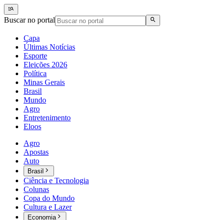
Buscar no portal
Capa
Últimas Notícias
Esporte
Eleições 2026
Política
Minas Gerais
Brasil
Mundo
Agro
Entretenimento
Eloos
Agro
Apostas
Auto
Brasil
Ciência e Tecnologia
Colunas
Copa do Mundo
Cultura e Lazer
Economia