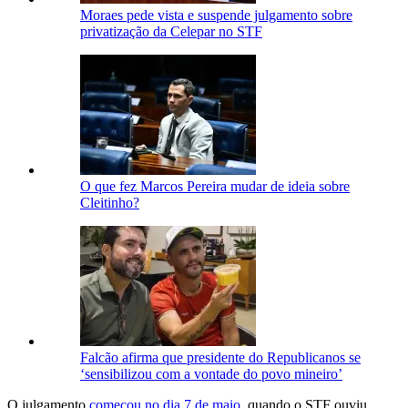
Moraes pede vista e suspende julgamento sobre
privatização da Celepar no STF
O que fez Marcos Pereira mudar de ideia sobre
Cleitinho?
Falcão afirma que presidente do Republicanos se
‘sensibilizou com a vontade do povo mineiro’
O julgamento
começou no dia 7 de maio
, quando o STF ouviu