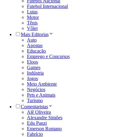
Futebol Nacional
Futebol Internacional
Lutas
Motor
Tênis
Vôlei
Mais Editorias
Auto
Apostas
Educação
Emprego e Concursos
Eloos
Games
Indústria
Jogos
Meio Ambiente
Negócios
Pets e Animais
Turismo
Comentaristas
Alê Oliveira
Alexandre Simões
Edu Panzi
Emerson Romano
Fabrício