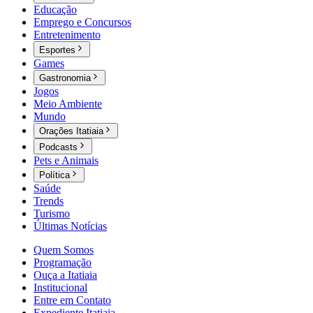
Educação
Emprego e Concursos
Entretenimento
Esportes
Games
Gastronomia
Jogos
Meio Ambiente
Mundo
Orações Itatiaia
Podcasts
Pets e Animais
Política
Saúde
Trends
Turismo
Últimas Notícias
Quem Somos
Programação
Ouça a Itatiaia
Institucional
Entre em Contato
Expediente Itatiaia