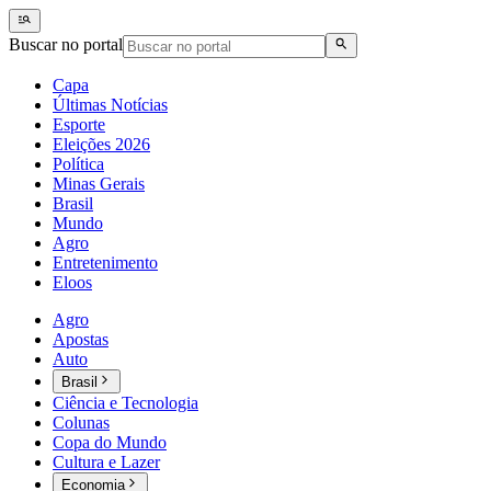
Buscar no portal
Capa
Últimas Notícias
Esporte
Eleições 2026
Política
Minas Gerais
Brasil
Mundo
Agro
Entretenimento
Eloos
Agro
Apostas
Auto
Brasil
Ciência e Tecnologia
Colunas
Copa do Mundo
Cultura e Lazer
Economia