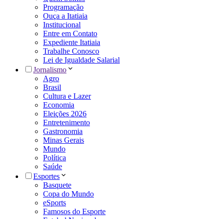
Programação
Ouça a Itatiaia
Institucional
Entre em Contato
Expediente Itatiaia
Trabalhe Conosco
Lei de Igualdade Salarial
Jornalismo
Agro
Brasil
Cultura e Lazer
Economia
Eleições 2026
Entretenimento
Gastronomia
Minas Gerais
Mundo
Política
Saúde
Esportes
Basquete
Copa do Mundo
eSports
Famosos do Esporte