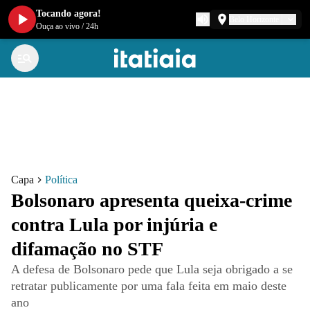
Tocando agora!
Belo Horizonte
Ouça ao vivo
/
24h
Capa
Política
Bolsonaro apresenta queixa-crime
contra Lula por injúria e
difamação no STF
A defesa de Bolsonaro pede que Lula seja obrigado a se
retratar publicamente por uma fala feita em maio deste
ano