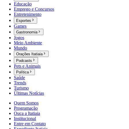
Educação
Emprego e Concursos
Entretenimento
Esportes
Games
Gastronomia
Jogos
Meio Ambiente
Mundo
Orações Itatiaia
Podcasts
Pets e Animais
Política
Saúde
Trends
Turismo
Últimas Notícias
Quem Somos
Programação
Ouça a Itatiaia
Institucional
Entre em Contato
Expediente Itatiaia