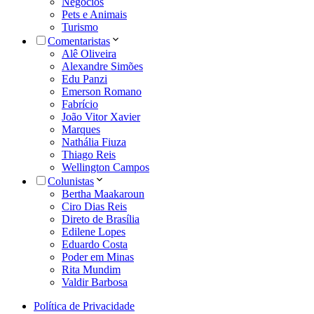
Negócios
Pets e Animais
Turismo
Comentaristas
Alê Oliveira
Alexandre Simões
Edu Panzi
Emerson Romano
Fabrício
João Vitor Xavier
Marques
Nathália Fiuza
Thiago Reis
Wellington Campos
Colunistas
Bertha Maakaroun
Ciro Dias Reis
Direto de Brasília
Edilene Lopes
Eduardo Costa
Poder em Minas
Rita Mundim
Valdir Barbosa
Política de Privacidade