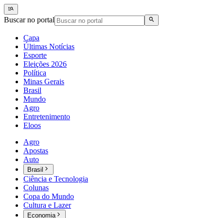
Buscar no portal
Capa
Últimas Notícias
Esporte
Eleições 2026
Política
Minas Gerais
Brasil
Mundo
Agro
Entretenimento
Eloos
Agro
Apostas
Auto
Brasil
Ciência e Tecnologia
Colunas
Copa do Mundo
Cultura e Lazer
Economia