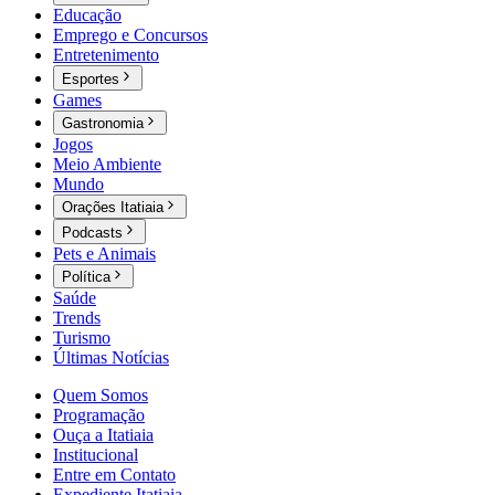
Educação
Emprego e Concursos
Entretenimento
Esportes
Games
Gastronomia
Jogos
Meio Ambiente
Mundo
Orações Itatiaia
Podcasts
Pets e Animais
Política
Saúde
Trends
Turismo
Últimas Notícias
Quem Somos
Programação
Ouça a Itatiaia
Institucional
Entre em Contato
Expediente Itatiaia