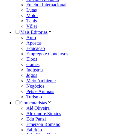
Futebol Internacional
Lutas
Motor
Tênis
Vôlei
Mais Editorias
Auto
Apostas
Educação
Emprego e Concursos
Eloos
Games
Indústria
Jogos
Meio Ambiente
Negócios
Pets e Animais
Turismo
Comentaristas
Alê Oliveira
Alexandre Simões
Edu Panzi
Emerson Romano
Fabrício