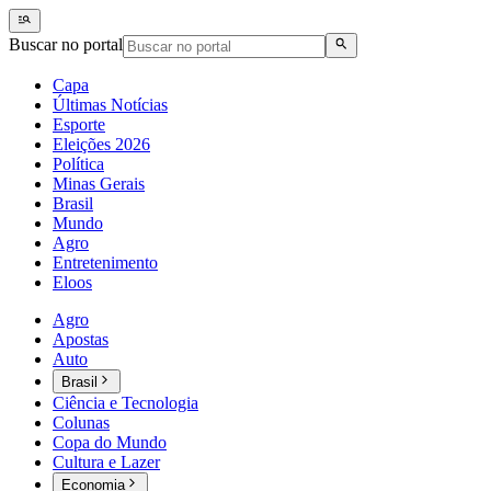
Buscar no portal
Capa
Últimas Notícias
Esporte
Eleições 2026
Política
Minas Gerais
Brasil
Mundo
Agro
Entretenimento
Eloos
Agro
Apostas
Auto
Brasil
Ciência e Tecnologia
Colunas
Copa do Mundo
Cultura e Lazer
Economia