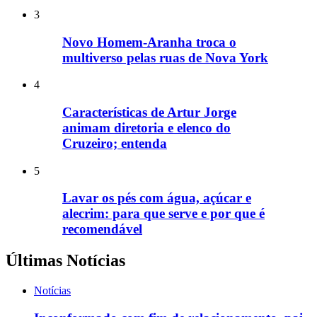
3
Novo Homem-Aranha troca o
multiverso pelas ruas de Nova York
4
Características de Artur Jorge
animam diretoria e elenco do
Cruzeiro; entenda
5
Lavar os pés com água, açúcar e
alecrim: para que serve e por que é
recomendável
Últimas Notícias
Notícias