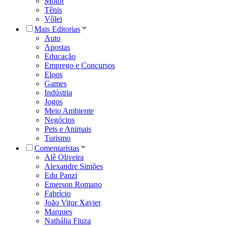
Motor
Tênis
Vôlei
Mais Editorias
Auto
Apostas
Educação
Emprego e Concursos
Eloos
Games
Indústria
Jogos
Meio Ambiente
Negócios
Pets e Animais
Turismo
Comentaristas
Alê Oliveira
Alexandre Simões
Edu Panzi
Emerson Romano
Fabrício
João Vitor Xavier
Marques
Nathália Fiuza