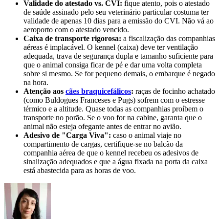
Validade do atestado vs. CVI:
fique atento, pois o atestado
de saúde assinado pelo seu veterinário particular costuma ter
validade de apenas 10 dias para a emissão do CVI. Não vá ao
aeroporto com o atestado vencido.
Caixa de transporte rigorosa:
a fiscalização das companhias
aéreas é implacável. O kennel (caixa) deve ter ventilação
adequada, trava de segurança dupla e tamanho suficiente para
que o animal consiga ficar de pé e dar uma volta completa
sobre si mesmo. Se for pequeno demais, o embarque é negado
na hora.
Atenção aos
cães braquicefálicos
:
raças de focinho achatado
(como Buldogues Franceses e Pugs) sofrem com o estresse
térmico e a altitude. Quase todas as companhias proíbem o
transporte no porão. Se o voo for na cabine, garanta que o
animal não esteja ofegante antes de entrar no avião.
Adesivo de "Carga Viva":
caso o animal viaje no
compartimento de cargas, certifique-se no balcão da
companhia aérea de que o kennel recebeu os adesivos de
sinalização adequados e que a água fixada na porta da caixa
está abastecida para as horas de voo.