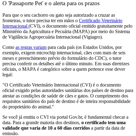
O 'Passaporte Pet' e o alerta para os prazos
Para que o seu cachorro ou gato seja autorizado a cruzar as
fronteiras, o tutor precisa ter em mãos o
Certificado Veterinário
Internacional
(CVI), o documento oficial emitido gratuitamente pelo
Ministério da Agricultura e Pecuária (MAPA) por meio do Sistema
de Vigilância Agropecuária Internacional (Vigiagro).
Como
as regras variam
para cada país (os Estados Unidos, por
exemplo, exigem microchip internacional, cães com mais de seis
meses e preenchimento prévio do formulário do CDC), o tutor
precisa conferir os detalhes até o último minuto. Em suas diretrizes
oficiais, o MAPA é categórico sobre a quem pertence esse dever
legal:
"O Certificado Veterinário Internacional (CVI) é o documento
oficial exigido pelas autoridades sanitárias dos países de destino para
atestar as condições de saúde de cães e gatos. O cumprimento dos
requisitos sanitários do país de destino é de inteira responsabilidade
do proprietário do animal."
Se você já emitiu o CVI via portal Gov.br, é fundamental checar a
data. Para a grande maioria dos destinos,
o certificado tem uma
validade que varia de 10 a 60 dias corridos
a partir da data de
emissão.