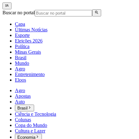
Buscar no portal
Capa
Últimas Notícias
Esporte
Eleições 2026
Política
Minas Gerais
Brasil
Mundo
Agro
Entretenimento
Eloos
Agro
Apostas
Auto
Brasil
Ciência e Tecnologia
Colunas
Copa do Mundo
Cultura e Lazer
Economia