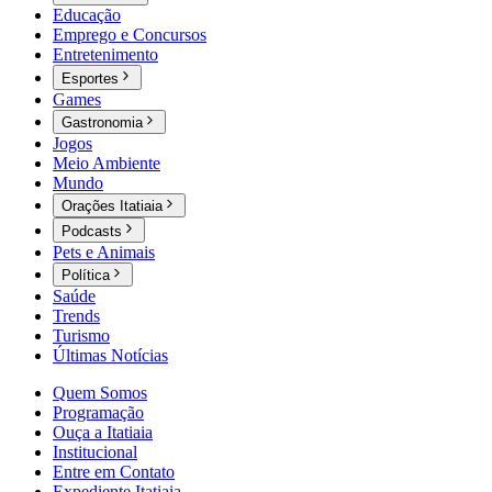
Educação
Emprego e Concursos
Entretenimento
Esportes
Games
Gastronomia
Jogos
Meio Ambiente
Mundo
Orações Itatiaia
Podcasts
Pets e Animais
Política
Saúde
Trends
Turismo
Últimas Notícias
Quem Somos
Programação
Ouça a Itatiaia
Institucional
Entre em Contato
Expediente Itatiaia