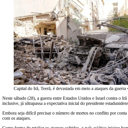
Capital do Irã, Teerã, é devastada em meio a ataques da guerra
Neste sábado (28), a guerra entre Estados Unidos e Israel contra o I
inclusive, já ultrapassa a expectativa inicial do presidente estadun
Embora seja difícil precisar o número de mortos no conflito por cont
com os ataques.
Como forma de retaliar os ataques sofridos, o país asiático iniciou