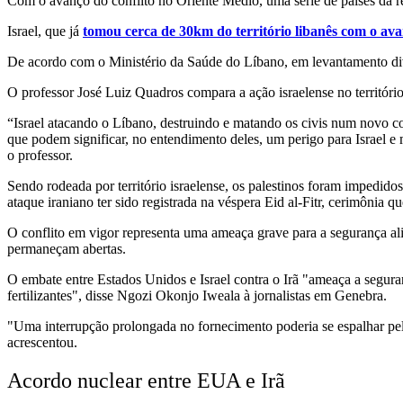
Com o avanço do conflito no Oriente Médio, uma série de países da reg
Israel, que já
tomou cerca de 30km do território libanês com o ava
De acordo com o Ministério da Saúde do Líbano, em levantamento d
O professor José Luiz Quadros compara a ação israelense no território
“Israel atacando o Líbano, destruindo e matando os civis num novo conc
que podem significar, no entendimento deles, um perigo para Israel e 
o professor.
Sendo rodeada por território israelense, os palestinos foram impedid
ataque iraniano ter sido registrada na véspera Eid al-Fitr, cerimônia q
O conflito em vigor representa uma ameaça grave para a segurança al
permaneçam abertas.
O embate entre Estados Unidos e Israel contra o Irã "ameaça a seguran
fertilizantes", disse Ngozi Okonjo Iweala à jornalistas em Genebra.
"Uma interrupção prolongada no fornecimento poderia se espalhar pelos 
acrescentou.
Acordo nuclear entre EUA e Irã