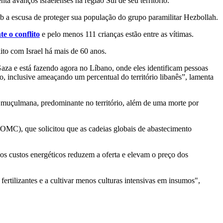
a avanços israelenses na região Sul de seu território.
b a escusa de proteger sua população do grupo paramilitar Hezbollah.
e o conflito
e pelo menos 111 crianças estão entre as vítimas.
ito com Israel há mais de 60 anos.
m Gaza e está fazendo agora no Líbano, onde eles identificam pessoas
o, inclusive ameaçando um percentual do território libanês”, lamenta
ão muçulmana, predominante no território, além de uma morte por
OMC), que solicitou que as cadeias globais de abastecimento
dos custos energéticos reduzem a oferta e elevam o preço dos
fertilizantes e a cultivar menos culturas intensivas em insumos",