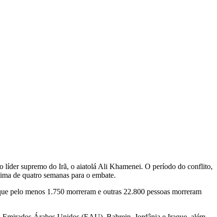
 líder supremo do Irã, o aiatolá Ali Khamenei. O período do conflito,
áxima de quatro semanas para o embate.
ou que pelo menos 1.750 morreram e outras 22.800 pessoas morreram
it, Emirados Árabes Unidos (EAU), Bahrein, Jordânia e Iraque, além