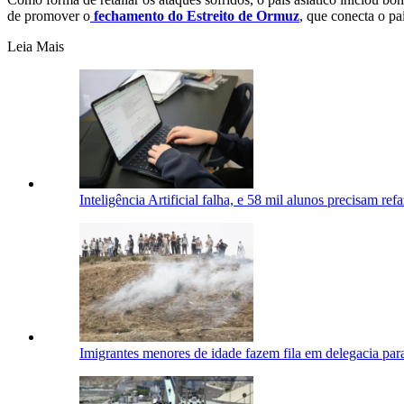
de promover o
fechamento do Estreito de Ormuz
, que conecta o p
Leia Mais
Inteligência Artificial falha, e 58 mil alunos precisam re
Imigrantes menores de idade fazem fila em delegacia para