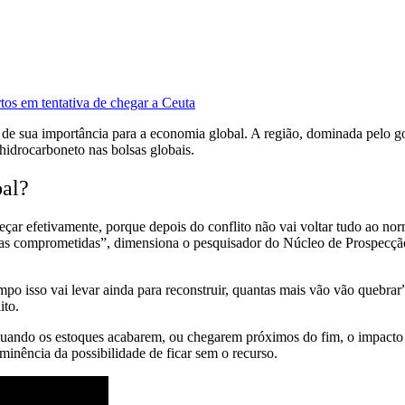
tos em tentativa de chegar a Ceuta
 de sua importância para a economia global. A região, dominada pelo go
hidrocarboneto nas bolsas globais.
bal?
ar efetivamente, porque depois do conflito não vai voltar tudo ao norma
inarias comprometidas”, dimensiona o pesquisador do Núcleo de Prospecç
mpo isso vai levar ainda para reconstruir, quantas mais vão vão quebr
ito.
“quando os estoques acabarem, ou chegarem próximos do fim, o impacto 
minência da possibilidade de ficar sem o recurso.