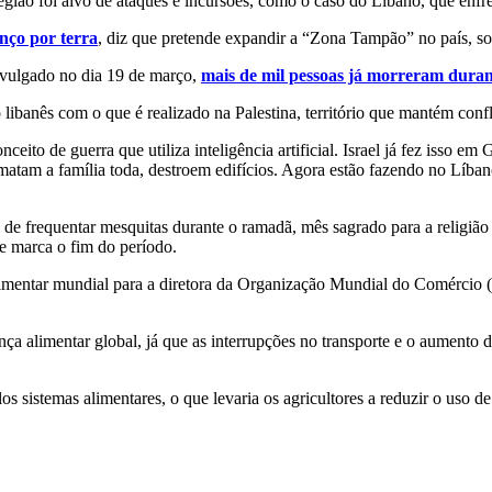
ião foi alvo de ataques e incursões, como o caso do Líbano, que enfrent
nço por terra
, diz que pretende expandir a “Zona Tampão” no país, so
ivulgado no dia 19 de março,
mais de mil pessoas já morreram durant
 libanês com o que é realizado na Palestina, território que mantém confl
eito de guerra que utiliza inteligência artificial. Israel já fez isso e
matam a família toda, destroem edifícios. Agora estão fazendo no Líban
os de frequentar mesquitas durante o ramadã, mês sagrado para a religi
ue marca o fim do período.
imentar mundial para a diretora da Organização Mundial do Comércio (
ça alimentar global, já que as interrupções no transporte e o aumento 
sistemas alimentares, o que levaria os agricultores a reduzir o uso de 