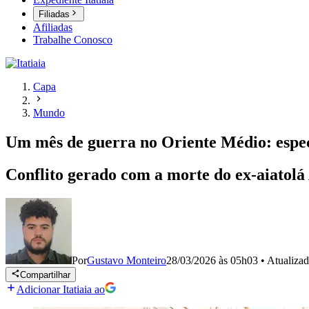
Filiadas
Afiliadas
Trabalhe Conosco
Capa
Mundo
Um mês de guerra no Oriente Médio: especi
Conflito gerado com a morte do ex-aiatol
Por
Gustavo Monteiro
28/03/2026 às 05h03
•
Atualiza
Compartilhar
Adicionar Itatiaia ao