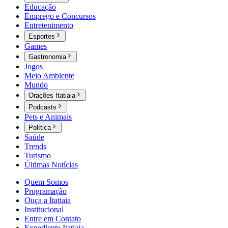
Educação
Emprego e Concursos
Entretenimento
Esportes
Games
Gastronomia
Jogos
Meio Ambiente
Mundo
Orações Itatiaia
Podcasts
Pets e Animais
Política
Saúde
Trends
Turismo
Últimas Notícias
Quem Somos
Programação
Ouça a Itatiaia
Institucional
Entre em Contato
Expediente Itatiaia