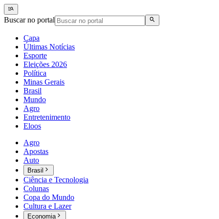
Buscar no portal
Capa
Últimas Notícias
Esporte
Eleições 2026
Política
Minas Gerais
Brasil
Mundo
Agro
Entretenimento
Eloos
Agro
Apostas
Auto
Brasil
Ciência e Tecnologia
Colunas
Copa do Mundo
Cultura e Lazer
Economia