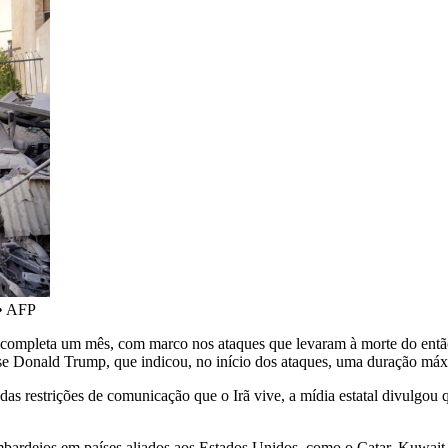
•
AFP
rã completa um mês, com marco nos ataques que levaram à morte do então
idense Donald Trump, que indicou, no início dos ataques, uma duração m
a das restrições de comunicação que o Irã vive, a mídia estatal divulg
 bombardeios em países aliados aos Estados Unidos, como o Catar, Kuwa